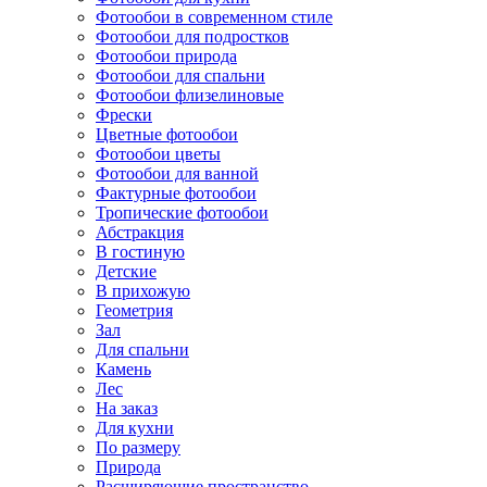
Фотообои в современном стиле
Фотообои для подростков
Фотообои природа
Фотообои для спальни
Фотообои флизелиновые
Фрески
Цветные фотообои
Фотообои цветы
Фотообои для ванной
Фактурные фотообои
Тропические фотообои
Абстракция
В гостиную
Детские
В прихожую
Геометрия
Зал
Для спальни
Камень
Лес
На заказ
Для кухни
По размеру
Природа
Расширяющие пространство