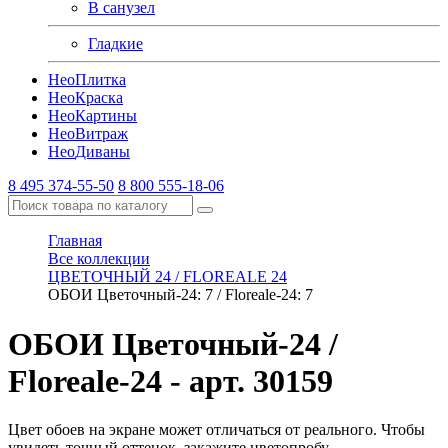
В санузел
Гладкие
Нео
Плитка
Нео
Краска
Нео
Картины
Нео
Витраж
Нео
Диваны
8 495 374-55-50
8 800 555-18-06
Главная
Все коллекции
ЦВЕТОЧНЫЙ 24 / FLOREALE 24
ОБОИ Цветочный-24: 7 / Floreale-24: 7
ОБОИ Цветочный-24 /
Floreale-24
- арт. 30159
Цвет обоев на экране может отличаться от реального. Чтобы
увидеть точный оттенок, закажите цветопробу.