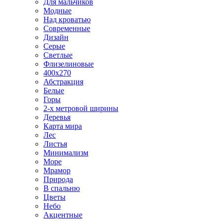
Для мальчиков
Модные
Над кроватью
Современные
Дизайн
Серые
Светлые
Флизелиновые
400х270
Абстракция
Белые
Горы
2-х метровой ширины
Деревья
Карта мира
Лес
Листья
Минимализм
Море
Мрамор
Природа
В спальню
Цветы
Небо
Акцентные