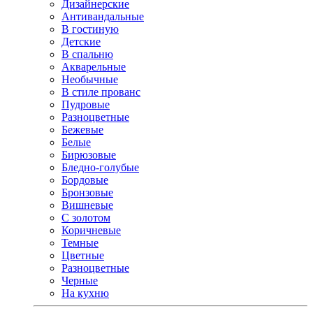
Дизайнерские
Антивандальные
В гостиную
Детские
В спальню
Акварельные
Необычные
В стиле прованс
Пудровые
Разноцветные
Бежевые
Белые
Бирюзовые
Бледно-голубые
Бордовые
Бронзовые
Вишневые
С золотом
Коричневые
Темные
Цветные
Разноцветные
Черные
На кухню