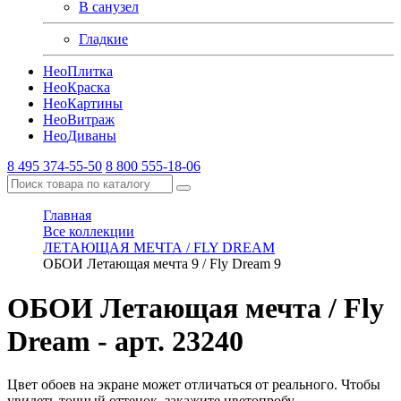
В санузел
Гладкие
Нео
Плитка
Нео
Краска
Нео
Картины
Нео
Витраж
Нео
Диваны
8 495 374-55-50
8 800 555-18-06
Главная
Все коллекции
ЛЕТАЮЩАЯ МЕЧТА / FLY DREAM
ОБОИ Летающая мечта 9 / Fly Dream 9
ОБОИ Летающая мечта / Fly
Dream
- арт. 23240
Цвет обоев на экране может отличаться от реального. Чтобы
увидеть точный оттенок, закажите цветопробу.