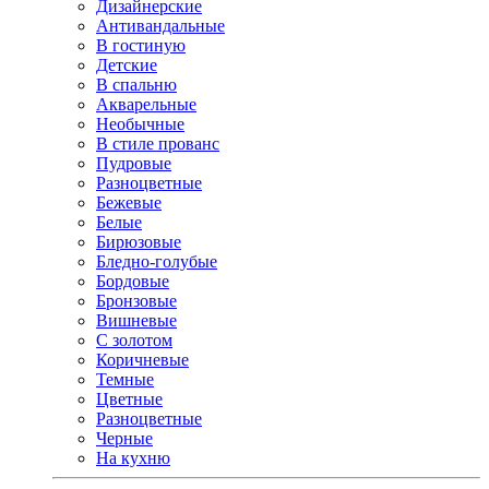
Дизайнерские
Антивандальные
В гостиную
Детские
В спальню
Акварельные
Необычные
В стиле прованс
Пудровые
Разноцветные
Бежевые
Белые
Бирюзовые
Бледно-голубые
Бордовые
Бронзовые
Вишневые
С золотом
Коричневые
Темные
Цветные
Разноцветные
Черные
На кухню