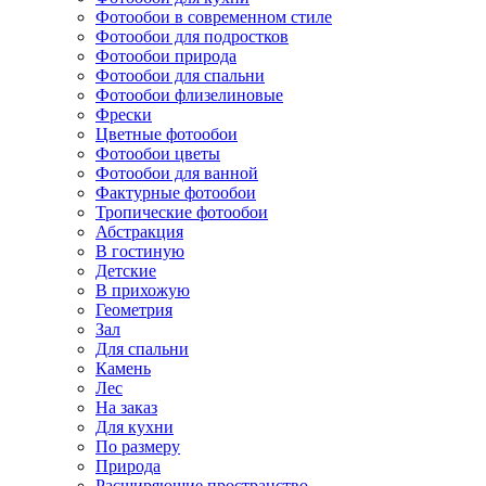
Фотообои в современном стиле
Фотообои для подростков
Фотообои природа
Фотообои для спальни
Фотообои флизелиновые
Фрески
Цветные фотообои
Фотообои цветы
Фотообои для ванной
Фактурные фотообои
Тропические фотообои
Абстракция
В гостиную
Детские
В прихожую
Геометрия
Зал
Для спальни
Камень
Лес
На заказ
Для кухни
По размеру
Природа
Расширяющие пространство