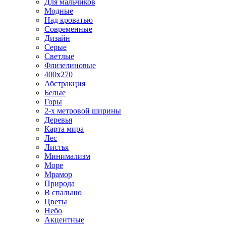
Для мальчиков
Модные
Над кроватью
Современные
Дизайн
Серые
Светлые
Флизелиновые
400х270
Абстракция
Белые
Горы
2-х метровой ширины
Деревья
Карта мира
Лес
Листья
Минимализм
Море
Мрамор
Природа
В спальню
Цветы
Небо
Акцентные