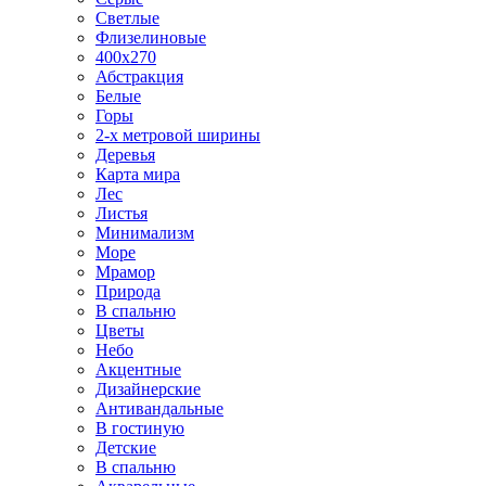
Светлые
Флизелиновые
400х270
Абстракция
Белые
Горы
2-х метровой ширины
Деревья
Карта мира
Лес
Листья
Минимализм
Море
Мрамор
Природа
В спальню
Цветы
Небо
Акцентные
Дизайнерские
Антивандальные
В гостиную
Детские
В спальню