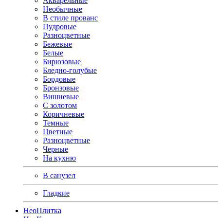
Акварельные
Необычные
В стиле прованс
Пудровые
Разноцветные
Бежевые
Белые
Бирюзовые
Бледно-голубые
Бордовые
Бронзовые
Вишневые
С золотом
Коричневые
Темные
Цветные
Разноцветные
Черные
На кухню
В санузел
Гладкие
Нео
Плитка