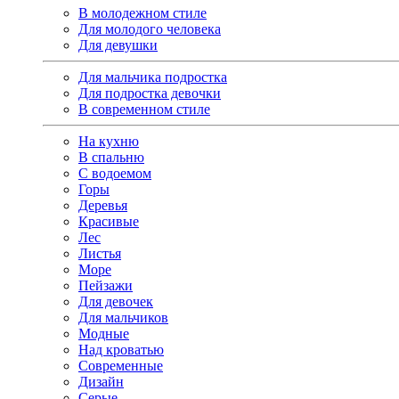
В молодежном стиле
Для молодого человека
Для девушки
Для мальчика подростка
Для подростка девочки
В современном стиле
На кухню
В спальню
С водоемом
Горы
Деревья
Красивые
Лес
Листья
Море
Пейзажи
Для девочек
Для мальчиков
Модные
Над кроватью
Современные
Дизайн
Серые