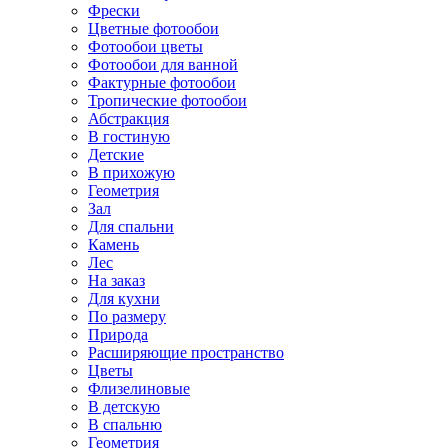
Фрески
Цветные фотообои
Фотообои цветы
Фотообои для ванной
Фактурные фотообои
Тропические фотообои
Абстракция
В гостиную
Детские
В прихожую
Геометрия
Зал
Для спальни
Камень
Лес
На заказ
Для кухни
По размеру
Природа
Расширяющие пространство
Цветы
Флизелиновые
В детскую
В спальню
Геометрия