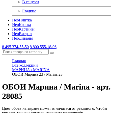
В санузел
Гладкие
Нео
Плитка
Нео
Краска
Нео
Картины
Нео
Витраж
Нео
Диваны
8 495 374-55-50
8 800 555-18-06
Главная
Все коллекции
МАРИНА / MARINA
ОБОИ Марина 23 / Marina 23
ОБОИ Марина / Marina
- арт.
28085
Цвет обоев на экране может отличаться от реального. Чтобы
увидеть точный оттенок, закажите цветопробу.