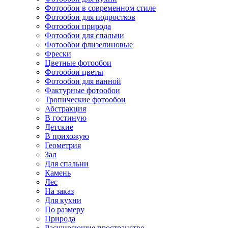
Фотообои в современном стиле
Фотообои для подростков
Фотообои природа
Фотообои для спальни
Фотообои флизелиновые
Фрески
Цветные фотообои
Фотообои цветы
Фотообои для ванной
Фактурные фотообои
Тропические фотообои
Абстракция
В гостиную
Детские
В прихожую
Геометрия
Зал
Для спальни
Камень
Лес
На заказ
Для кухни
По размеру
Природа
Расширяющие пространство