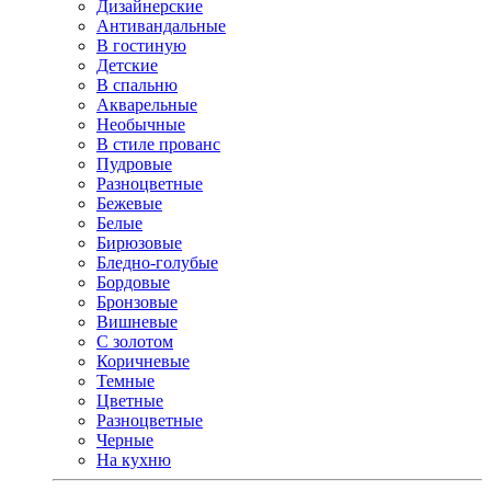
Дизайнерские
Антивандальные
В гостиную
Детские
В спальню
Акварельные
Необычные
В стиле прованс
Пудровые
Разноцветные
Бежевые
Белые
Бирюзовые
Бледно-голубые
Бордовые
Бронзовые
Вишневые
С золотом
Коричневые
Темные
Цветные
Разноцветные
Черные
На кухню