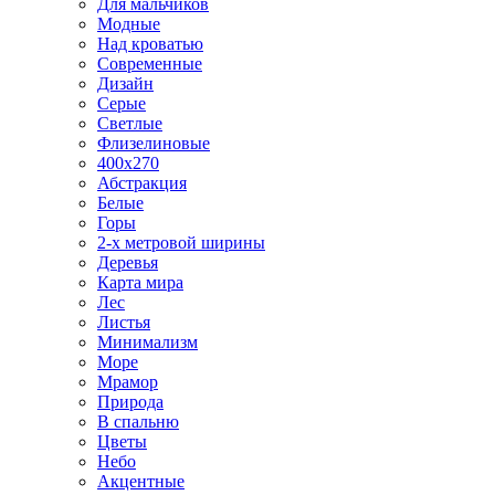
Для мальчиков
Модные
Над кроватью
Современные
Дизайн
Серые
Светлые
Флизелиновые
400х270
Абстракция
Белые
Горы
2-х метровой ширины
Деревья
Карта мира
Лес
Листья
Минимализм
Море
Мрамор
Природа
В спальню
Цветы
Небо
Акцентные