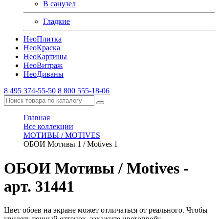
В санузел
Гладкие
Нео
Плитка
Нео
Краска
Нео
Картины
Нео
Витраж
Нео
Диваны
8 495 374-55-50
8 800 555-18-06
Главная
Все коллекции
МОТИВЫ / MOTIVES
ОБОИ Мотивы 1 / Motives 1
ОБОИ Мотивы / Motives
-
арт. 31441
Цвет обоев на экране может отличаться от реального. Чтобы
увидеть точный оттенок, закажите цветопробу.