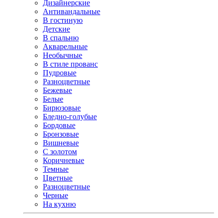
Дизайнерские
Антивандальные
В гостиную
Детские
В спальню
Акварельные
Необычные
В стиле прованс
Пудровые
Разноцветные
Бежевые
Белые
Бирюзовые
Бледно-голубые
Бордовые
Бронзовые
Вишневые
С золотом
Коричневые
Темные
Цветные
Разноцветные
Черные
На кухню