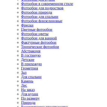
Фотообои в современном стиле
Фотообои для подростков
Фотообои природа
Фотообои для спальни
Фотообои флизелиновые
Фрески
Цветные фотообои
Фотообои цветы
Фотообои для ванной
Фактурные фотообои
Тропические фотообои
Абстракция
В гостиную
Детские
В прихожую
Геометрия
Зал
Для спальни
Камень
Лес
На заказ
Для кухни
По размеру
Природа
Расширяющие пространство