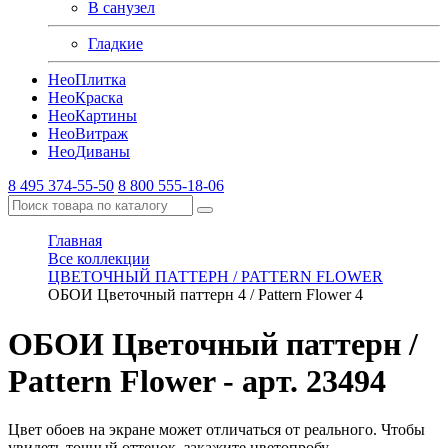
В санузел
Гладкие
Нео
Плитка
Нео
Краска
Нео
Картины
Нео
Витраж
Нео
Диваны
8 495 374-55-50
8 800 555-18-06
Главная
Все коллекции
ЦВЕТОЧНЫЙ ПАТТЕРН / PATTERN FLOWER
ОБОИ Цветочный паттерн 4 / Pattern Flower 4
ОБОИ Цветочный паттерн /
Pattern Flower
- арт. 23494
Цвет обоев на экране может отличаться от реального. Чтобы
увидеть точный оттенок, закажите цветопробу.