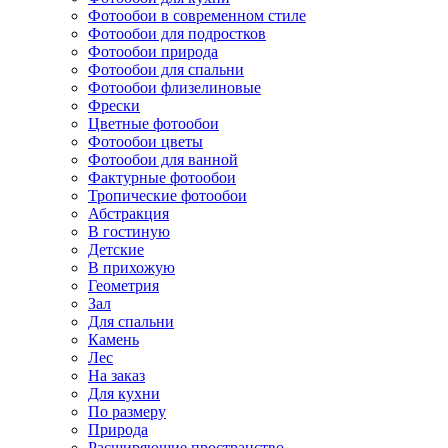
Фотообои в современном стиле
Фотообои для подростков
Фотообои природа
Фотообои для спальни
Фотообои флизелиновые
Фрески
Цветные фотообои
Фотообои цветы
Фотообои для ванной
Фактурные фотообои
Тропические фотообои
Абстракция
В гостиную
Детские
В прихожую
Геометрия
Зал
Для спальни
Камень
Лес
На заказ
Для кухни
По размеру
Природа
Расширяющие пространство