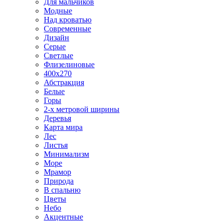
Для мальчиков
Модные
Над кроватью
Современные
Дизайн
Серые
Светлые
Флизелиновые
400х270
Абстракция
Белые
Горы
2-х метровой ширины
Деревья
Карта мира
Лес
Листья
Минимализм
Море
Мрамор
Природа
В спальню
Цветы
Небо
Акцентные