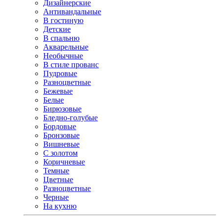
Дизайнерские
Антивандальные
В гостиную
Детские
В спальню
Акварельные
Необычные
В стиле прованс
Пудровые
Разноцветные
Бежевые
Белые
Бирюзовые
Бледно-голубые
Бордовые
Бронзовые
Вишневые
С золотом
Коричневые
Темные
Цветные
Разноцветные
Черные
На кухню