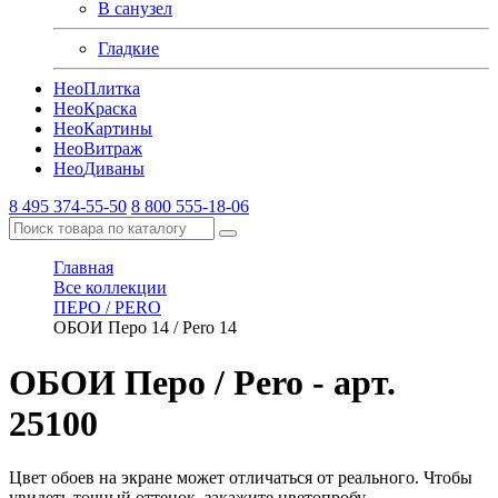
В санузел
Гладкие
Нео
Плитка
Нео
Краска
Нео
Картины
Нео
Витраж
Нео
Диваны
8 495 374-55-50
8 800 555-18-06
Главная
Все коллекции
ПЕРО / PERO
ОБОИ Перо 14 / Pero 14
ОБОИ Перо / Pero
- арт.
25100
Цвет обоев на экране может отличаться от реального. Чтобы
увидеть точный оттенок, закажите цветопробу.