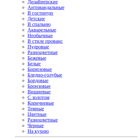
Дизайнерские
Антивандальные
В гостиную
Детские
В спальню
Акварельные
Необычные
В стиле прованс
Пудровые
Разноцветные
Бежевые
Белые
Бирюзовые
Бледно-голубые
Бордовые
Бронзовые
Вишневые
С золотом
Коричневые
Темные
Цветные
Разноцветные
Черные
На кухню