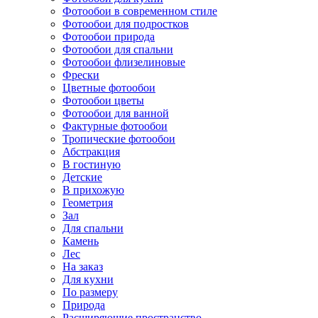
Фотообои в современном стиле
Фотообои для подростков
Фотообои природа
Фотообои для спальни
Фотообои флизелиновые
Фрески
Цветные фотообои
Фотообои цветы
Фотообои для ванной
Фактурные фотообои
Тропические фотообои
Абстракция
В гостиную
Детские
В прихожую
Геометрия
Зал
Для спальни
Камень
Лес
На заказ
Для кухни
По размеру
Природа
Расширяющие пространство