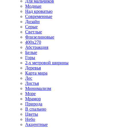
Для мальчиков
Модные
Над кроватью
Современные
Дизайн
Серые
Светлые
Флизелиновые
400х270
Абстракция
Белые
Горы
2-х метровой ширины
Деревья
Карта мира
Лес
Листья
Минимализм
Море
Мрамор
Природа
В спальню
Цветы
Небо
Акцентные