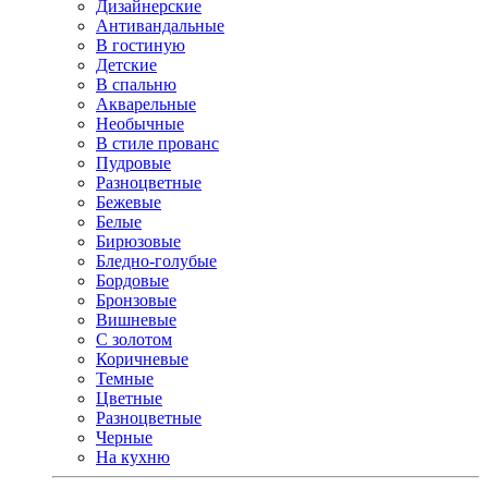
Дизайнерские
Антивандальные
В гостиную
Детские
В спальню
Акварельные
Необычные
В стиле прованс
Пудровые
Разноцветные
Бежевые
Белые
Бирюзовые
Бледно-голубые
Бордовые
Бронзовые
Вишневые
С золотом
Коричневые
Темные
Цветные
Разноцветные
Черные
На кухню