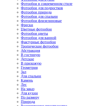
Фотообои в современном стиле
Фотообои для подростков
Фотообои природа
Фотообои для спальни
Фотообои флизелиновые
Фрески
Цветные фотообои
Фотообои цветы
Фотообои для ванной
Фактурные фотообои
Тропические фотообои
Абстракция
В гостиную
Детские
В прихожую
Геометрия
Зал
Для спальни
Камень
Лес
На заказ
Для кухни
По размеру
Природа
Расширяющие пространство