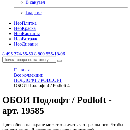
В санузел
Гладкие
Нео
Плитка
Нео
Краска
Нео
Картины
Нео
Витраж
Нео
Диваны
8 495 374-55-50
8 800 555-18-06
Главная
Все коллекции
ПОДЛОФТ / PODLOFT
ОБОИ Подлофт 4 / Podloft 4
ОБОИ Подлофт / Podloft
-
арт. 19585
Цвет обоев на экране может отличаться от реального. Чтобы
увидеть точный оттенок, закажите цветопробу.