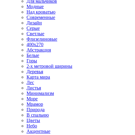
Для мальчиков
Модные
Над кроватью
Современные
Дизайн
Серые
Светлые
Флизелиновые
400х270
Абстракция
Белые
Горы
2-х метровой ширины
Деревья
Карта мира
Лес
Листья
Минимализм
Море
Мрамор
Природа
В спальню
Цветы
Небо
Акцентные