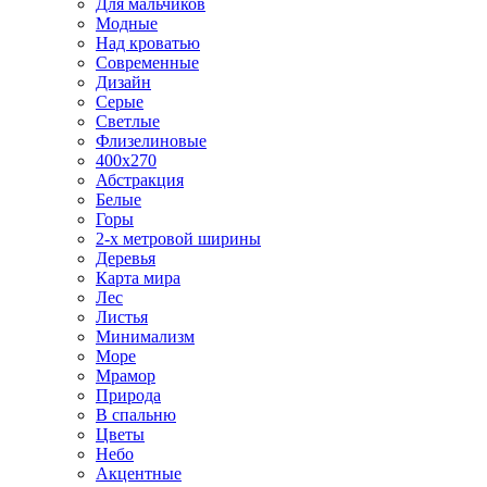
Для мальчиков
Модные
Над кроватью
Современные
Дизайн
Серые
Светлые
Флизелиновые
400х270
Абстракция
Белые
Горы
2-х метровой ширины
Деревья
Карта мира
Лес
Листья
Минимализм
Море
Мрамор
Природа
В спальню
Цветы
Небо
Акцентные