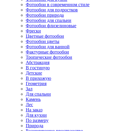
Фотообои в современном стиле
Фотообои для подростков
Фотообои природа
Фотообои для спальни
Фотообои флизелиновые
Фрески
Цветные фотообои
Фотообои цветы
Фотообои для ванной
Фактурные фотообои
Тропические фотообои
Абстракция
В гостиную
Детские
В прихожую
Геометрия
Зал
Для спальни
Камень
Лес
На заказ
Для кухни
По размеру
Природа
Расширяющие пространство