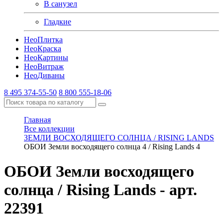
В санузел
Гладкие
Нео
Плитка
Нео
Краска
Нео
Картины
Нео
Витраж
Нео
Диваны
8 495 374-55-50
8 800 555-18-06
Главная
Все коллекции
ЗЕМЛИ ВОСХОДЯЩЕГО СОЛНЦА / RISING LANDS
ОБОИ Земли восходящего солнца 4 / Rising Lands 4
ОБОИ Земли восходящего
солнца / Rising Lands
- арт.
22391