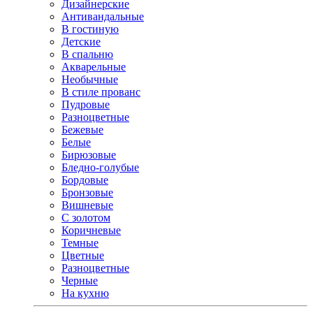
Дизайнерские
Антивандальные
В гостиную
Детские
В спальню
Акварельные
Необычные
В стиле прованс
Пудровые
Разноцветные
Бежевые
Белые
Бирюзовые
Бледно-голубые
Бордовые
Бронзовые
Вишневые
С золотом
Коричневые
Темные
Цветные
Разноцветные
Черные
На кухню