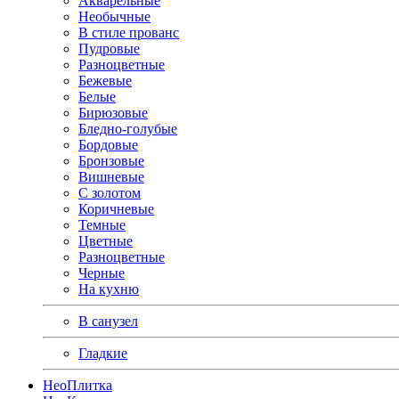
Акварельные
Необычные
В стиле прованс
Пудровые
Разноцветные
Бежевые
Белые
Бирюзовые
Бледно-голубые
Бордовые
Бронзовые
Вишневые
С золотом
Коричневые
Темные
Цветные
Разноцветные
Черные
На кухню
В санузел
Гладкие
Нео
Плитка