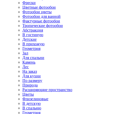
Фрески
Цветные фотообои
Фотообои цветы
Фотообои для ванной
Фактурные фотообои
Тропические фотообои
Абстракция
В гостиную
Детские
В прихожую
Геометрия
Зал
Для спальни
Камень
Лес
На заказ
Для кухни
По размеру
Природа
Расширяющие пространство
Цветы
Флизелиновые
В детскую
В спальню
Геометрия