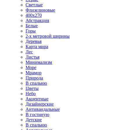
Светлые
Флизелиновые
400х270
Абстракция
Белые
Горы
2-х метровой ширины
Деревья
Карта мира
Лес
Листья
Минимализм
Море
Мрамор
Природа
В спальню
Цветы
Небо
Акцентные
Дизайнерские
Антивандальные
В гостиную
Детские
В спальню