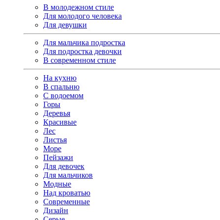
В молодежном стиле
Для молодого человека
Для девушки
Для мальчика подростка
Для подростка девочки
В современном стиле
На кухню
В спальню
С водоемом
Горы
Деревья
Красивые
Лес
Листья
Море
Пейзажи
Для девочек
Для мальчиков
Модные
Над кроватью
Современные
Дизайн
Серые