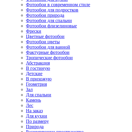
Фотообои в современном стиле
Фотообои для подростков
Фотообои природа
Фотообои для спальни
Фотообои флизелиновые
Фрески
Цветные фотообои
Фотообои цветы
Фотообои для ванной
Фактурные фотообои
Тропические фотообои
Абстракция
В гостиную
Детские
В прихожую
Геометрия
Зал
Для спальни
Камень
Лес
На заказ
Для кухни
По размеру
Природа
Расширяющие пространство