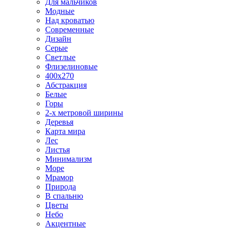
Для мальчиков
Модные
Над кроватью
Современные
Дизайн
Серые
Светлые
Флизелиновые
400х270
Абстракция
Белые
Горы
2-х метровой ширины
Деревья
Карта мира
Лес
Листья
Минимализм
Море
Мрамор
Природа
В спальню
Цветы
Небо
Акцентные