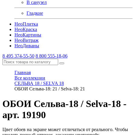
В санузел
Гладкие
Нео
Плитка
Нео
Краска
Нео
Картины
Нео
Витраж
Нео
Диваны
8 495 374-55-50
8 800 555-18-06
Главная
Все коллекции
СЕЛЬВА 18 / SELVA 18
ОБОИ Сельва-18: 21 / Selva-18: 21
ОБОИ Сельва-18 / Selva-18
-
арт. 19190
Цвет обоев на экране может отличаться от реального. Чтобы
увидеть точный оттенок, закажите цветопробу.