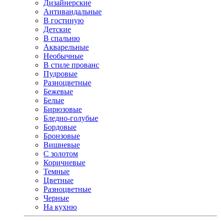
Дизайнерские
Антивандальные
В гостиную
Детские
В спальню
Акварельные
Необычные
В стиле прованс
Пудровые
Разноцветные
Бежевые
Белые
Бирюзовые
Бледно-голубые
Бордовые
Бронзовые
Вишневые
С золотом
Коричневые
Темные
Цветные
Разноцветные
Черные
На кухню