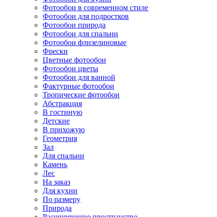
Фотообои в современном стиле
Фотообои для подростков
Фотообои природа
Фотообои для спальни
Фотообои флизелиновые
Фрески
Цветные фотообои
Фотообои цветы
Фотообои для ванной
Фактурные фотообои
Тропические фотообои
Абстракция
В гостиную
Детские
В прихожую
Геометрия
Зал
Для спальни
Камень
Лес
На заказ
Для кухни
По размеру
Природа
Расширяющие пространство