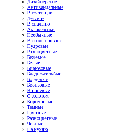
Дизайнерские
Антивандальные
В гостиную
Детские
В спальню
Акварельные
Необычные
В стиле прованс
Пудровые
Разноцветные
Бежевые
Белые
Бирюзовые
Бледно-голубые
Бордовые
Бронзовые
Вишневые
С золотом
Коричневые
Темные
Цветные
Разноцветные
Черные
На кухню