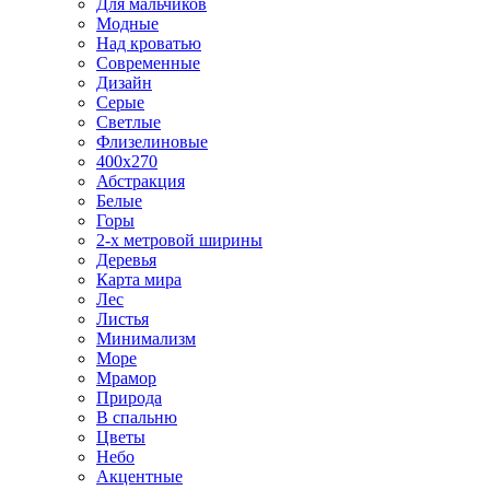
Для мальчиков
Модные
Над кроватью
Современные
Дизайн
Серые
Светлые
Флизелиновые
400х270
Абстракция
Белые
Горы
2-х метровой ширины
Деревья
Карта мира
Лес
Листья
Минимализм
Море
Мрамор
Природа
В спальню
Цветы
Небо
Акцентные