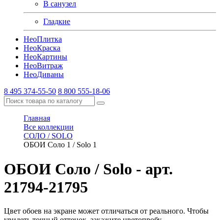
В санузел
Гладкие
Нео
Плитка
Нео
Краска
Нео
Картины
Нео
Витраж
Нео
Диваны
8 495 374-55-50
8 800 555-18-06
Главная
Все коллекции
СОЛО / SOLO
ОБОИ Соло 1 / Solo 1
ОБОИ Соло / Solo
- арт.
21794-21795
Цвет обоев на экране может отличаться от реального. Чтобы
увидеть точный оттенок, закажите цветопробу.