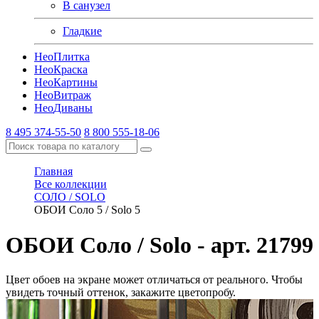
В санузел
Гладкие
Нео
Плитка
Нео
Краска
Нео
Картины
Нео
Витраж
Нео
Диваны
8 495 374-55-50
8 800 555-18-06
Главная
Все коллекции
СОЛО / SOLO
ОБОИ Соло 5 / Solo 5
ОБОИ Соло / Solo
- арт. 21799
Цвет обоев на экране может отличаться от реального. Чтобы
увидеть точный оттенок, закажите цветопробу.