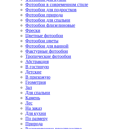
Фотообои в современном стиле
Фотообои для подростков
Фотообои природа
Фотообои для спальни
Фотообои флизелиновые
Фрески
Цветные фотообои
Фотообои цветы
Фотообои для ванной
Фактурные фотообои
Тропические фотообои
Абстракция
В гостиную
Детские
В прихожую
Геометрия
Зал
Для спальни
Камень
Лес
На заказ
Для кухни
По размеру
Природа
Расширяющие пространство