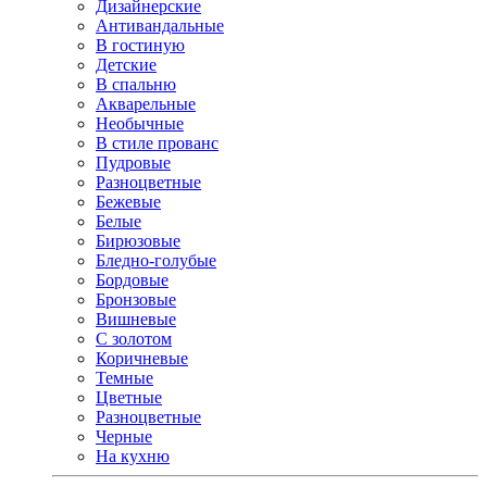
Дизайнерские
Антивандальные
В гостиную
Детские
В спальню
Акварельные
Необычные
В стиле прованс
Пудровые
Разноцветные
Бежевые
Белые
Бирюзовые
Бледно-голубые
Бордовые
Бронзовые
Вишневые
С золотом
Коричневые
Темные
Цветные
Разноцветные
Черные
На кухню