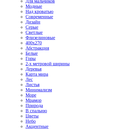
Для мальчиков
Модные
Над кроватью
Современные
Дизайн
Серые
Светлые
Флизелиновые
400х270
Абстракция
Белые
Горы
2-х метровой ширины
Деревья
Карта мира
Лес
Листья
Минимализм
Море
Мрамор
Природа
В спальню
Цветы
Небо
Акцентные