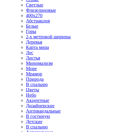
Светлые
Флизелиновые
400х270
Абстракция
Белые
Горы
2-х метровой ширины
Деревья
Карта мира
Лес
Листья
Минимализм
Море
Мрамор
Природа
В спальню
Цветы
Небо
Акцентные
Дизайнерские
Антивандальные
В гостиную
Детские
В спальню