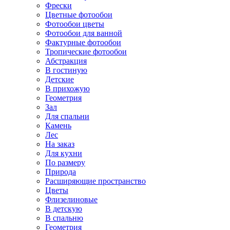
Фрески
Цветные фотообои
Фотообои цветы
Фотообои для ванной
Фактурные фотообои
Тропические фотообои
Абстракция
В гостиную
Детские
В прихожую
Геометрия
Зал
Для спальни
Камень
Лес
На заказ
Для кухни
По размеру
Природа
Расширяющие пространство
Цветы
Флизелиновые
В детскую
В спальню
Геометрия