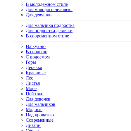
В молодежном стиле
Для молодого человека
Для девушки
Для мальчика подростка
Для подростка девочки
В современном стиле
На кухню
В спальню
С водоемом
Горы
Деревья
Красивые
Лес
Листья
Море
Пейзажи
Для девочек
Для мальчиков
Модные
Над кроватью
Современные
Дизайн
Серые