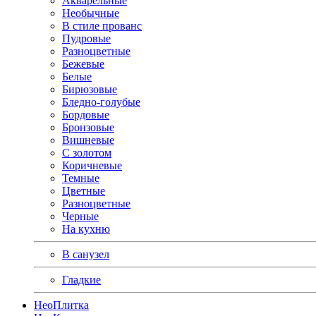
Акварельные
Необычные
В стиле прованс
Пудровые
Разноцветные
Бежевые
Белые
Бирюзовые
Бледно-голубые
Бордовые
Бронзовые
Вишневые
С золотом
Коричневые
Темные
Цветные
Разноцветные
Черные
На кухню
В санузел
Гладкие
Нео
Плитка