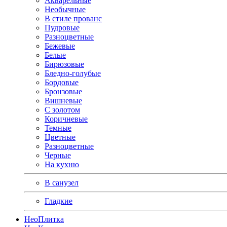
Акварельные
Необычные
В стиле прованс
Пудровые
Разноцветные
Бежевые
Белые
Бирюзовые
Бледно-голубые
Бордовые
Бронзовые
Вишневые
С золотом
Коричневые
Темные
Цветные
Разноцветные
Черные
На кухню
В санузел
Гладкие
Нео
Плитка