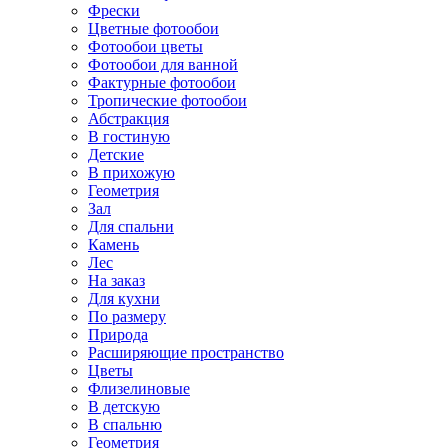
Фрески
Цветные фотообои
Фотообои цветы
Фотообои для ванной
Фактурные фотообои
Тропические фотообои
Абстракция
В гостиную
Детские
В прихожую
Геометрия
Зал
Для спальни
Камень
Лес
На заказ
Для кухни
По размеру
Природа
Расширяющие пространство
Цветы
Флизелиновые
В детскую
В спальню
Геометрия