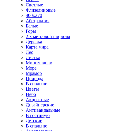
Светлые
Флизелиновые
400х270
Абстракция
Белые
Горы
2-х метровой ширины
Деревья
Карта мира
Лес
Листья
Минимализм
Море
Мрамор
Природа
В спальню
Цветы
Небо
Акцентные
Дизайнерские
Антивандальные
В гостиную
Детские
В спальню