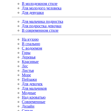
В молодежном стиле
Для молодого человека
Для девушки
Для мальчика подростка
Для подростка девочки
В современном стиле
На кухню
В спальню
С водоемом
Горы
Деревья
Красивые
Лес
Листья
Море
Пейзажи
Для девочек
Для мальчиков
Модные
Над кроватью
Современные
Дизайн
Серые