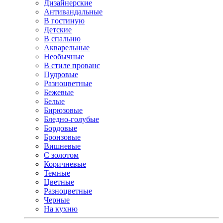
Дизайнерские
Антивандальные
В гостиную
Детские
В спальню
Акварельные
Необычные
В стиле прованс
Пудровые
Разноцветные
Бежевые
Белые
Бирюзовые
Бледно-голубые
Бордовые
Бронзовые
Вишневые
С золотом
Коричневые
Темные
Цветные
Разноцветные
Черные
На кухню