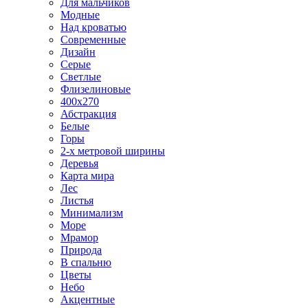
Для мальчиков
Модные
Над кроватью
Современные
Дизайн
Серые
Светлые
Флизелиновые
400х270
Абстракция
Белые
Горы
2-х метровой ширины
Деревья
Карта мира
Лес
Листья
Минимализм
Море
Мрамор
Природа
В спальню
Цветы
Небо
Акцентные