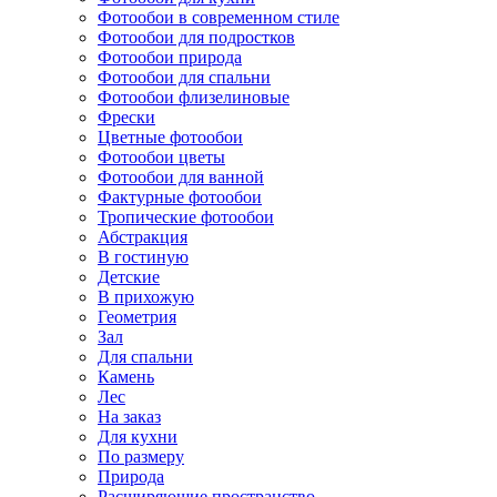
Фотообои в современном стиле
Фотообои для подростков
Фотообои природа
Фотообои для спальни
Фотообои флизелиновые
Фрески
Цветные фотообои
Фотообои цветы
Фотообои для ванной
Фактурные фотообои
Тропические фотообои
Абстракция
В гостиную
Детские
В прихожую
Геометрия
Зал
Для спальни
Камень
Лес
На заказ
Для кухни
По размеру
Природа
Расширяющие пространство