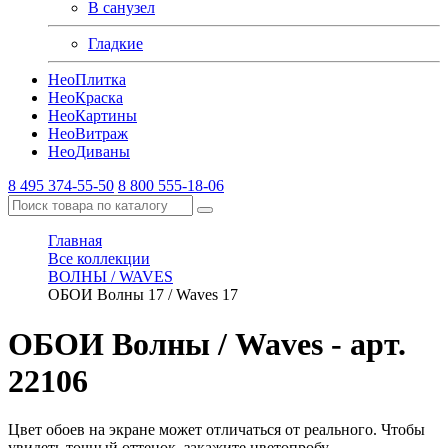
В санузел
Гладкие
Нео
Плитка
Нео
Краска
Нео
Картины
Нео
Витраж
Нео
Диваны
8 495 374-55-50
8 800 555-18-06
Главная
Все коллекции
ВОЛНЫ / WAVES
ОБОИ Волны 17 / Waves 17
ОБОИ Волны / Waves
- арт.
22106
Цвет обоев на экране может отличаться от реального. Чтобы
увидеть точный оттенок, закажите цветопробу.