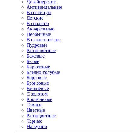
Дизайнерские
Антивандальные
В гостиную
Детские
В спальню
Акварельные
Необычные
В стиле прованс
Пудровые
Разноцветные
Бежевые
Белые
Бирюзовые
Бледно-голубые
Бордовые
Бронзовые
Вишневые
С золотом
Коричневые
Темные
Цветные
Разноцветные
Черные
На кухню