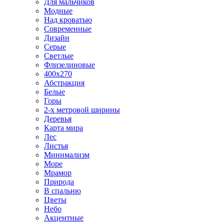
Для мальчиков
Модные
Над кроватью
Современные
Дизайн
Серые
Светлые
Флизелиновые
400х270
Абстракция
Белые
Горы
2-х метровой ширины
Деревья
Карта мира
Лес
Листья
Минимализм
Море
Мрамор
Природа
В спальню
Цветы
Небо
Акцентные