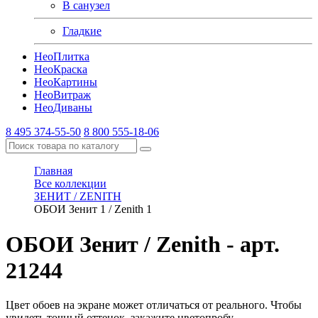
В санузел
Гладкие
Нео
Плитка
Нео
Краска
Нео
Картины
Нео
Витраж
Нео
Диваны
8 495 374-55-50
8 800 555-18-06
Главная
Все коллекции
ЗЕНИТ / ZENITH
ОБОИ Зенит 1 / Zenith 1
ОБОИ Зенит / Zenith
- арт.
21244
Цвет обоев на экране может отличаться от реального. Чтобы
увидеть точный оттенок, закажите цветопробу.