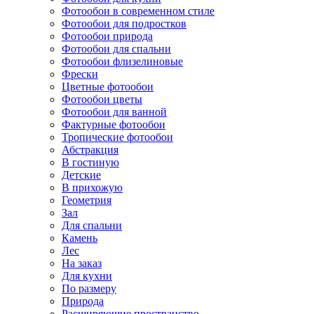
Фотообои в современном стиле
Фотообои для подростков
Фотообои природа
Фотообои для спальни
Фотообои флизелиновые
Фрески
Цветные фотообои
Фотообои цветы
Фотообои для ванной
Фактурные фотообои
Тропические фотообои
Абстракция
В гостиную
Детские
В прихожую
Геометрия
Зал
Для спальни
Камень
Лес
На заказ
Для кухни
По размеру
Природа
Расширяющие пространство