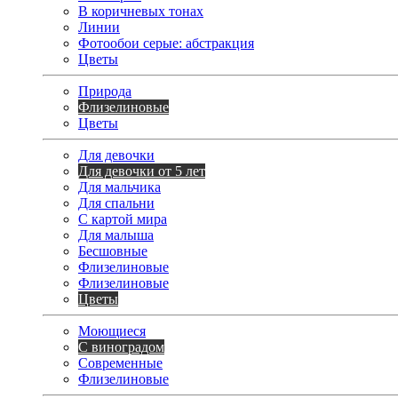
В коричневых тонах
Линии
Фотообои серые: абстракция
Цветы
Природа
Флизелиновые
Цветы
Для девочки
Для девочки от 5 лет
Для мальчика
Для спальни
С картой мира
Для малыша
Бесшовные
Флизелиновые
Флизелиновые
Цветы
Моющиеся
С виноградом
Современные
Флизелиновые