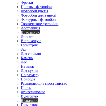
Фрески
Цветные фотообои
Фотообои цветы
Фотообои для ванной
Фактурные фотообои
Тропические фотообои
Абстракция
В гостиную
Детские
В прихожую
Геометрия
Зал
Для спальни
Камень
Лес
На заказ
Для кухни
По размеру
Природа
Расширяющие пространство
Цветы
Флизелиновые
В детскую
В спальню
Геометрия