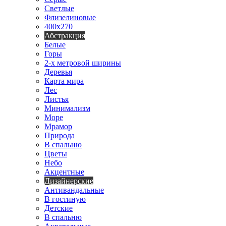
Светлые
Флизелиновые
400х270
Абстракция
Белые
Горы
2-х метровой ширины
Деревья
Карта мира
Лес
Листья
Минимализм
Море
Мрамор
Природа
В спальню
Цветы
Небо
Акцентные
Дизайнерские
Антивандальные
В гостиную
Детские
В спальню