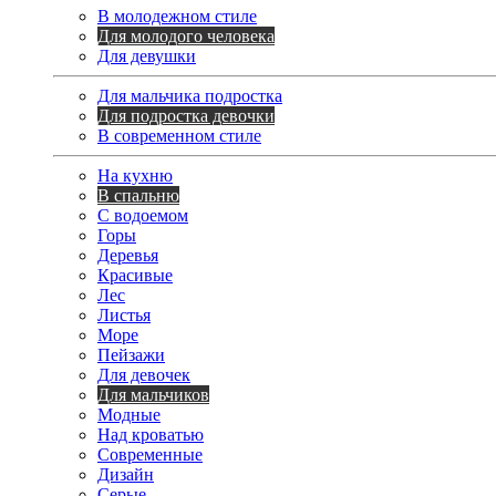
В молодежном стиле
Для молодого человека
Для девушки
Для мальчика подростка
Для подростка девочки
В современном стиле
На кухню
В спальню
С водоемом
Горы
Деревья
Красивые
Лес
Листья
Море
Пейзажи
Для девочек
Для мальчиков
Модные
Над кроватью
Современные
Дизайн
Серые