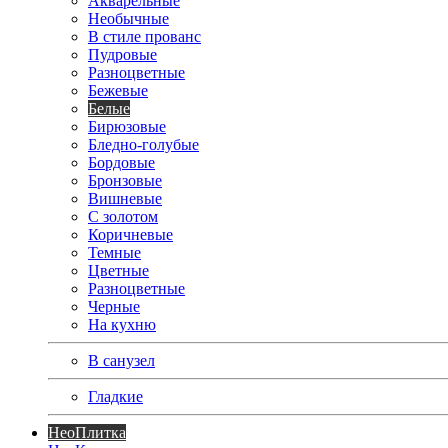
Акварельные
Необычные
В стиле прованс
Пудровые
Разноцветные
Бежевые
Белые
Бирюзовые
Бледно-голубые
Бордовые
Бронзовые
Вишневые
С золотом
Коричневые
Темные
Цветные
Разноцветные
Черные
На кухню
В санузел
Гладкие
Нео
Плитка