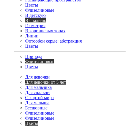
Цветы
Флизелиновые
В детскую
В спальню
Геометрия
В коричневых тонах
Линии
Фотообои серые: абстракция
Цветы
Природа
Флизелиновые
Цветы
Для девочки
Для девочки от 5 лет
Для мальчика
Для спальни
С картой мира
Для малыша
Бесшовные
Флизелиновые
Флизелиновые
Цветы