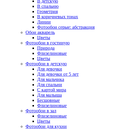
В детскую
В спальню
Геометрия
В коричневых тонах
Линии
Фотообои серые: абстракция
Обои акварель
Цветы
Фотообои в гостиную
Природа
Флизелиновые
Цветы
Фотообои в детскую
Для девочки
Для девочки от 5 лет
Для мальчика
Для спальни
С картой мира
Для малыша
Бесшовные
Флизелиновые
Фотообои в зал
Флизелиновые
Цветы
Фотообои для кухни