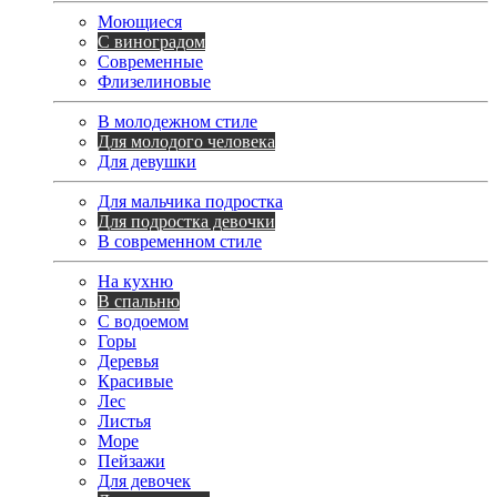
Моющиеся
С виноградом
Современные
Флизелиновые
В молодежном стиле
Для молодого человека
Для девушки
Для мальчика подростка
Для подростка девочки
В современном стиле
На кухню
В спальню
С водоемом
Горы
Деревья
Красивые
Лес
Листья
Море
Пейзажи
Для девочек