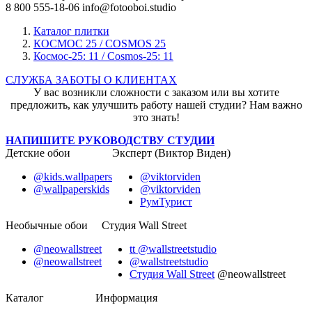
8 800 555-18-06
info@fotooboi.studio
Каталог плитки
КОСМОС 25 / COSMOS 25
Космос-25: 11 / Cosmos-25: 11
СЛУЖБА ЗАБОТЫ О КЛИЕНТАХ
У вас возникли сложности с заказом или вы хотите
предложить, как улучшить работу нашей студии? Нам важно
это знать!
НАПИШИТЕ РУКОВОДСТВУ СТУДИИ
Детские обои
Эксперт (Виктор Виден)
@kids.wallpapers
@viktorviden
@wallpaperskids
@viktorviden
РумТурист
Необычные обои
Студия Wall Street
@neowallstreet
tt @wallstreetstudio
@neowallstreet
@wallstreetstudio
Студия Wall Street
@neowallstreet
Каталог
Информация