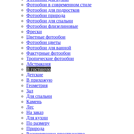
Фотообои в современном стиле
Фотообои для подростков
Фотообои природа
Фотообои для спальни
Фотообои флизелиновые
Фрески
Цветные фотообои
Фотообои цветы
Фотообои для ванной
Фактурные фотообои
Тропические фотообои
Абстракция
В гостиную
Детские
В прихожую
Геометрия
Зал
Для спальни
Камень
Лес
На заказ
Для кухни
По размеру
Природа
Расширяющие пространство