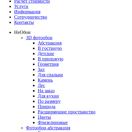
Расчет стоимости
Услуги
Информация
Сотрудничество
Контакты
Не
Обои
3D фотообои
Абстракция
В гостиную
Детские
В прихожую
Геометрия
Зал
Для спальни
Камень
Лес
На заказ
Для кухни
По размеру
Природа
Расширяющие пространство
Цветы
Флизелиновые
Фотообои абстракция