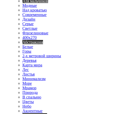
Для мальчиков
Модные
Над кроватью
Современные
Дизайн
Серые
Светлые
Флизелиновые
400х270
Абстракция
Белые
Горы
2-х метровой ширины
Деревья
Карта мира
Лес
Листья
Минимализм
Море
Мрамор
Природа
В спальню
Цветы
Небо
Акцентные