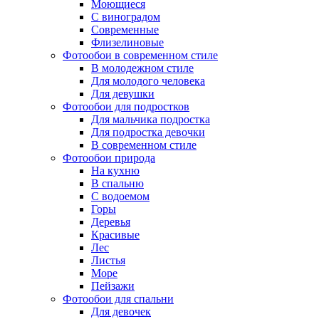
Моющиеся
С виноградом
Современные
Флизелиновые
Фотообои в современном стиле
В молодежном стиле
Для молодого человека
Для девушки
Фотообои для подростков
Для мальчика подростка
Для подростка девочки
В современном стиле
Фотообои природа
На кухню
В спальню
С водоемом
Горы
Деревья
Красивые
Лес
Листья
Море
Пейзажи
Фотообои для спальни
Для девочек