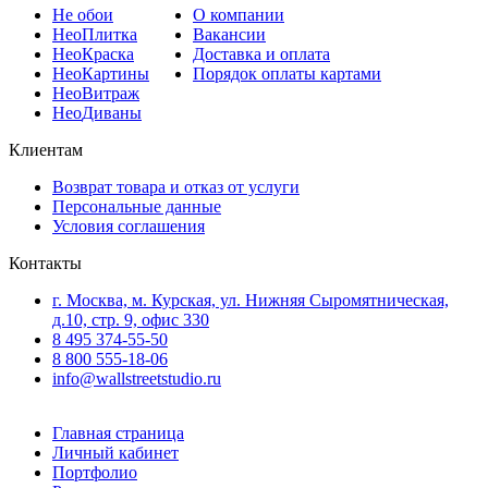
Не
обои
О компании
Нео
Плитка
Вакансии
Нео
Краска
Доставка и оплата
Нео
Картины
Порядок оплаты картами
Нео
Витраж
Нео
Диваны
Клиентам
Возврат товара и отказ от услуги
Персональные данные
Условия соглашения
Контакты
г. Москва, м. Курская, ул. Нижняя Сыромятническая,
д.10, стр. 9, офис 330
8 495 374-55-50
8 800 555-18-06
info@wallstreetstudio.ru
Главная страница
Личный кабинет
Портфолио