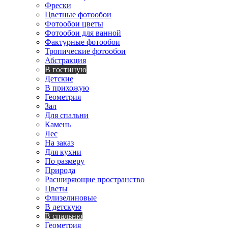
Фрески
Цветные фотообои
Фотообои цветы
Фотообои для ванной
Фактурные фотообои
Тропические фотообои
Абстракция
В гостиную
Детские
В прихожую
Геометрия
Зал
Для спальни
Камень
Лес
На заказ
Для кухни
По размеру
Природа
Расширяющие пространство
Цветы
Флизелиновые
В детскую
В спальню
Геометрия