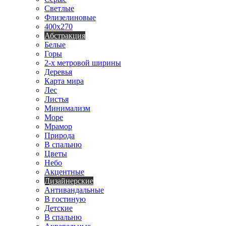
Светлые
Флизелиновые
400х270
Абстракция
Белые
Горы
2-х метровой ширины
Деревья
Карта мира
Лес
Листья
Минимализм
Море
Мрамор
Природа
В спальню
Цветы
Небо
Акцентные
Дизайнерские
Антивандальные
В гостиную
Детские
В спальню