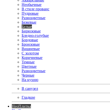
Акварельные
Необычные
В стиле прованс
Пудровые
Разноцветные
Бежевые
Белые
Бирюзовые
Бледно-голубые
Бордовые
Бронзовые
Вишневые
С золотом
Коричневые
Темные
Цветные
Разноцветные
Черные
На кухню
В санузел
Гладкие
Нео
Плитка