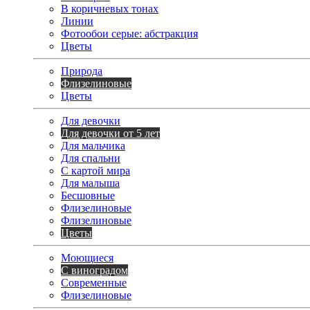
В коричневых тонах
Линии
Фотообои серые: абстракция
Цветы
Природа
Флизелиновые
Цветы
Для девочки
Для девочки от 5 лет
Для мальчика
Для спальни
С картой мира
Для малыша
Бесшовные
Флизелиновые
Флизелиновые
Цветы
Моющиеся
С виноградом
Современные
Флизелиновые