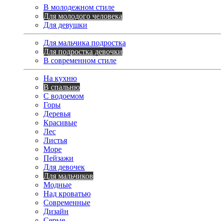
В молодежном стиле
Для молодого человека
Для девушки
Для мальчика подростка
Для подростка девочки
В современном стиле
На кухню
В спальню
С водоемом
Горы
Деревья
Красивые
Лес
Листья
Море
Пейзажи
Для девочек
Для мальчиков
Модные
Над кроватью
Современные
Дизайн
Серые