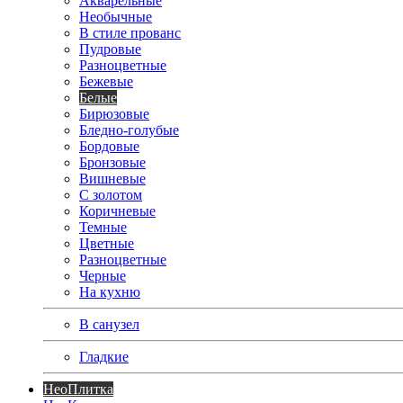
Акварельные
Необычные
В стиле прованс
Пудровые
Разноцветные
Бежевые
Белые
Бирюзовые
Бледно-голубые
Бордовые
Бронзовые
Вишневые
С золотом
Коричневые
Темные
Цветные
Разноцветные
Черные
На кухню
В санузел
Гладкие
Нео
Плитка