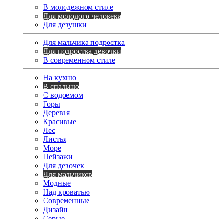
В молодежном стиле
Для молодого человека
Для девушки
Для мальчика подростка
Для подростка девочки
В современном стиле
На кухню
В спальню
С водоемом
Горы
Деревья
Красивые
Лес
Листья
Море
Пейзажи
Для девочек
Для мальчиков
Модные
Над кроватью
Современные
Дизайн
Серые