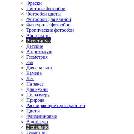
Фрески
Цветные фотообои
Фотообои цветы
Фотообои для ванной
Фактурные фотообои
Тропические фотообои
Абстракция
В гостиную
Детские
В прихожую
Геометрия
Зал
Для спальни
Камень
Лес
На заказ
Для кухни
По размеру
Природа
Расширяющие пространство
Цветы
Флизелиновые
В детскую
В спальню
Геометрия