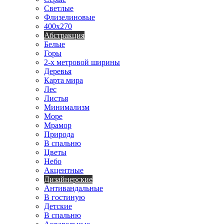
Светлые
Флизелиновые
400х270
Абстракция
Белые
Горы
2-х метровой ширины
Деревья
Карта мира
Лес
Листья
Минимализм
Море
Мрамор
Природа
В спальню
Цветы
Небо
Акцентные
Дизайнерские
Антивандальные
В гостиную
Детские
В спальню