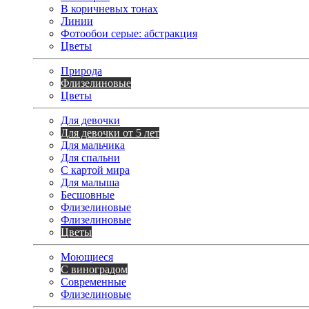
В коричневых тонах
Линии
Фотообои серые: абстракция
Цветы
Природа
Флизелиновые
Цветы
Для девочки
Для девочки от 5 лет
Для мальчика
Для спальни
С картой мира
Для малыша
Бесшовные
Флизелиновые
Флизелиновые
Цветы
Моющиеся
С виноградом
Современные
Флизелиновые