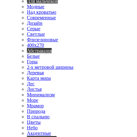
Для мальчиков
Модные
Над кроватью
Современные
Дизайн
Серые
Светлые
Флизелиновые
400х270
Абстракция
Белые
Горы
2-х метровой ширины
Деревья
Карта мира
Лес
Листья
Минимализм
Море
Мрамор
Природа
В спальню
Цветы
Небо
Акцентные