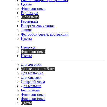
Цветы
Флизелиновые
В детскую
В спальню
Геометрия
В коричневых тонах
Линии
Фотообои серые: абстракция
Цветы
Природа
Флизелиновые
Цветы
Для девочки
Для девочки от 5 лет
Для мальчика
Для спальни
С картой мира
Для малыша
Бесшовные
Флизелиновые
Флизелиновые
Цветы