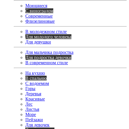
Моющиеся
С виноградом
Современные
Флизелиновые
В молодежном стиле
Для молодого человека
Для девушки
Для мальчика подростка
Для подростка девочки
В современном стиле
На кухню
В спальню
С водоемом
Горы
Деревья
Красивые
Лес
Листья
Море
Пейзажи
Для девочек