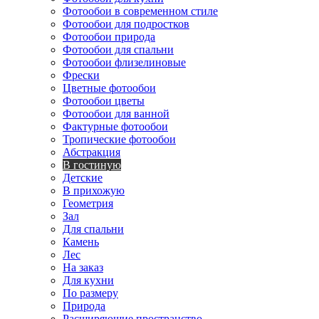
Фотообои в современном стиле
Фотообои для подростков
Фотообои природа
Фотообои для спальни
Фотообои флизелиновые
Фрески
Цветные фотообои
Фотообои цветы
Фотообои для ванной
Фактурные фотообои
Тропические фотообои
Абстракция
В гостиную
Детские
В прихожую
Геометрия
Зал
Для спальни
Камень
Лес
На заказ
Для кухни
По размеру
Природа
Расширяющие пространство