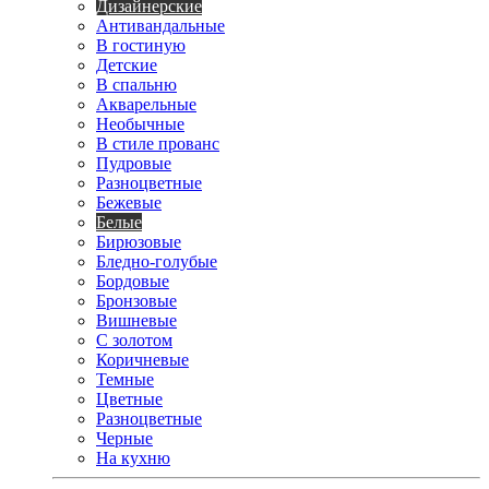
Дизайнерские
Антивандальные
В гостиную
Детские
В спальню
Акварельные
Необычные
В стиле прованс
Пудровые
Разноцветные
Бежевые
Белые
Бирюзовые
Бледно-голубые
Бордовые
Бронзовые
Вишневые
С золотом
Коричневые
Темные
Цветные
Разноцветные
Черные
На кухню