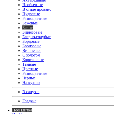
Акварельные
Необычные
В стиле прованс
Пудровые
Разноцветные
Бежевые
Белые
Бирюзовые
Бледно-голубые
Бордовые
Бронзовые
Вишневые
С золотом
Коричневые
Темные
Цветные
Разноцветные
Черные
На кухню
В санузел
Гладкие
Нео
Плитка