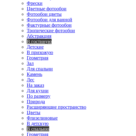
Фрески
Цветные фотообои
Фотообои цветы
Фотообои для ванной
Фактурные фотообои
Тропические фотообои
Абстракция
В гостиную
Детские
В прихожую
Геометрия
Зал
Для спальни
Камень
Лес
На заказ
Для кухни
По размеру
Природа
Расширяющие пространство
Цветы
Флизелиновые
В детскую
В спальню
Геометрия