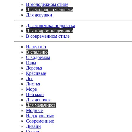
В молодежном стиле
Для молодого человека
Для девушки
Для мальчика подростка
Для подростка девочки
В современном стиле
На кухню
В спальню
С водоемом
Горы
Деревья
Красивые
Лес
Листья
Море
Пейзажи
Для девочек
Для мальчиков
Модные
Над кроватью
Современные
Дизайн
Серые