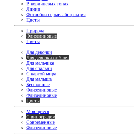
В коричневых тонах
Линии
Фотообои серые: абстракция
Цветы
Природа
Флизелиновые
Цветы
Для девочки
Для девочки от 5 лет
Для мальчика
Для спальни
С картой мира
Для малыша
Бесшовные
Флизелиновые
Флизелиновые
Цветы
Моющиеся
С виноградом
Современные
Флизелиновые