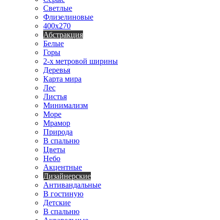
Светлые
Флизелиновые
400х270
Абстракция
Белые
Горы
2-х метровой ширины
Деревья
Карта мира
Лес
Листья
Минимализм
Море
Мрамор
Природа
В спальню
Цветы
Небо
Акцентные
Дизайнерские
Антивандальные
В гостиную
Детские
В спальню