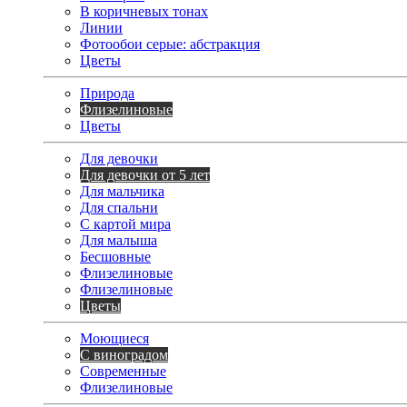
В коричневых тонах
Линии
Фотообои серые: абстракция
Цветы
Природа
Флизелиновые
Цветы
Для девочки
Для девочки от 5 лет
Для мальчика
Для спальни
С картой мира
Для малыша
Бесшовные
Флизелиновые
Флизелиновые
Цветы
Моющиеся
С виноградом
Современные
Флизелиновые