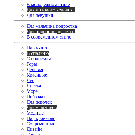
В молодежном стиле
Для молодого человека
Для девушки
Для мальчика подростка
Для подростка девочки
В современном стиле
На кухню
В спальню
С водоемом
Горы
Деревья
Красивые
Лес
Листья
Море
Пейзажи
Для девочек
Для мальчиков
Модные
Над кроватью
Современные
Дизайн
Серые