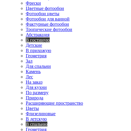
Фрески
Цветные фотообои
Фотообои цветы
Фотообои для ванной
Фактурные фотообои
Тропические фотообои
Абстракция
В гостиную
Детские
В прихожую
Геометрия
Зал
Для спальни
Камень
Лес
На заказ
Для кухни
По размеру
Природа
Расширяющие пространство
Цветы
Флизелиновые
В детскую
В спальню
Геометрия