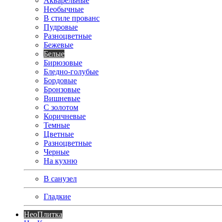
Акварельные
Необычные
В стиле прованс
Пудровые
Разноцветные
Бежевые
Белые
Бирюзовые
Бледно-голубые
Бордовые
Бронзовые
Вишневые
С золотом
Коричневые
Темные
Цветные
Разноцветные
Черные
На кухню
В санузел
Гладкие
Нео
Плитка