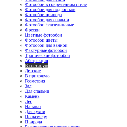
Фотообои в современном стиле
Фотообои для подростков
Фотообои природа
Фотообои для спальни
Фотообои флизелиновые
Фрески
Цветные фотообои
Фотообои цветы
Фотообои для ванной
Фактурные фотообои
Тропические фотообои
Абстракция
В гостиную
Детские
В прихожую
Геометрия
Зал
Для спальни
Камень
Лес
На заказ
Для кухни
По размеру
Природа
Расширяющие пространство