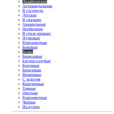
Дизайнерские
Антивандальные
В гостиную
Детские
В спальню
Акварельные
Необычные
В стиле прованс
Пудровые
Разноцветные
Бежевые
Белые
Бирюзовые
Бледно-голубые
Бордовые
Бронзовые
Вишневые
С золотом
Коричневые
Темные
Цветные
Разноцветные
Черные
На кухню