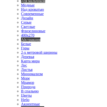
Для мальчиков
Модные
Над кроватью
Современные
Дизайн
Серые
Светлые
Флизелиновые
400х270
Абстракция
Белые
Горы
2-х метровой ширины
Деревья
Карта мира
Лес
Листья
Минимализм
Море
Мрамор
Природа
В спальню
Цветы
Небо
Акцентные