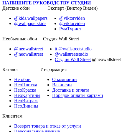
НАПИШИТЕ РУКОВОДСТВУ СТУДИИ
Детские обои
Эксперт (Виктор Виден)
@kids.wallpapers
@viktorviden
@wallpaperskids
@viktorviden
РумТурист
Необычные обои
Студия Wall Street
@neowallstreet
tt @wallstreetstudio
@neowallstreet
@wallstreetstudio
Студия Wall Street
@neowallstreet
Каталог
Информация
Не
обои
О компании
Нео
Плитка
Вакансии
Нео
Краска
Доставка и оплата
Нео
Картины
Порядок оплаты картами
Нео
Витраж
Нео
Диваны
Клиентам
Возврат товара и отказ от услуги
Персональные данные