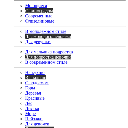
Моющиеся
С виноградом
Современные
Флизелиновые
В молодежном стиле
Для молодого человека
Для девушки
Для мальчика подростка
Для подростка девочки
В современном стиле
На кухню
В спальню
С водоемом
Горы
Деревья
Красивые
Лес
Листья
Море
Пейзажи
Для девочек