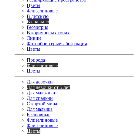
Цветы
Флизелиновые
В детскую
В спальню
Геометрия
В коричневых тонах
Линии
Фотообои серые: абстракция
Цветы
Природа
Флизелиновые
Цветы
Для девочки
Для девочки от 5 лет
Для мальчика
Для спальни
С картой мира
Для малыша
Бесшовные
Флизелиновые
Флизелиновые
Цветы