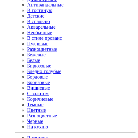
Антивандальные
В гостиную
Детские
В спальню
Акварельные
Необычные
В стиле прованс
Пудровые
Разноцветные
Бежевые
Белые
Бирюзовые
Бледно-голубые
Бордовые
Бронзовые
Вишневые
С золотом
Коричневые
Темные
Цветные
Разноцветные
Черные
На кухню
В санузел