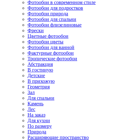
Фотообои в современном стиле
Фотообои для подростков
Фотообои природа
Фотообои для спальни
Фотообои флизелиновые
Фрески
Цветные фотообои
Фотообои цветы
Фотообои для ванной
Фактурные фотообои
Тропические фотообои
Абстракция
В гостиную
Детские
В прихожую
Геометрия
Зал
Для спальни
Камень
Лес
На заказ
Для кухни
По размеру
Природа
Расширяющие пространство