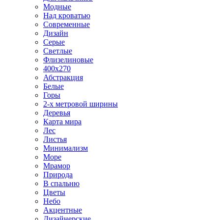
Модные
Над кроватью
Современные
Дизайн
Серые
Светлые
Флизелиновые
400х270
Абстракция
Белые
Горы
2-х метровой ширины
Деревья
Карта мира
Лес
Листья
Минимализм
Море
Мрамор
Природа
В спальню
Цветы
Небо
Акцентные
Дизайнерские