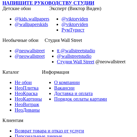
НАПИШИТЕ РУКОВОДСТВУ СТУДИИ
Детские обои
Эксперт (Виктор Виден)
@kids.wallpapers
@viktorviden
@wallpaperskids
@viktorviden
РумТурист
Необычные обои
Студия Wall Street
@neowallstreet
tt @wallstreetstudio
@neowallstreet
@wallstreetstudio
Студия Wall Street
@neowallstreet
Каталог
Информация
Не
обои
О компании
Нео
Плитка
Вакансии
Нео
Краска
Доставка и оплата
Нео
Картины
Порядок оплаты картами
Нео
Витраж
Нео
Диваны
Клиентам
Возврат товара и отказ от услуги
Персональные данные