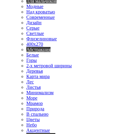
Для мальчиков
Модные
Над кроватью
Современные
Дизайн
Серые
Светлые
Флизелиновые
400х270
Абстракция
Белые
Горы
2-х метровой ширины
Деревья
Карта мира
Лес
Листья
Минимализм
Море
Мрамор
Природа
В спальню
Цветы
Небо
Акцентные