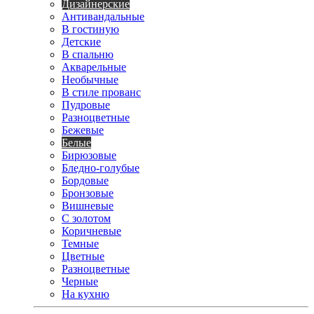
Дизайнерские
Антивандальные
В гостиную
Детские
В спальню
Акварельные
Необычные
В стиле прованс
Пудровые
Разноцветные
Бежевые
Белые
Бирюзовые
Бледно-голубые
Бордовые
Бронзовые
Вишневые
С золотом
Коричневые
Темные
Цветные
Разноцветные
Черные
На кухню