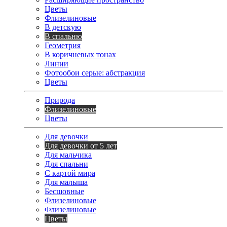
Цветы
Флизелиновые
В детскую
В спальню
Геометрия
В коричневых тонах
Линии
Фотообои серые: абстракция
Цветы
Природа
Флизелиновые
Цветы
Для девочки
Для девочки от 5 лет
Для мальчика
Для спальни
С картой мира
Для малыша
Бесшовные
Флизелиновые
Флизелиновые
Цветы