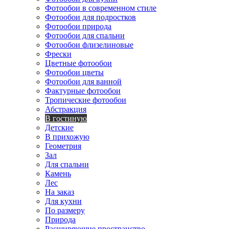
Фотообои в современном стиле
Фотообои для подростков
Фотообои природа
Фотообои для спальни
Фотообои флизелиновые
Фрески
Цветные фотообои
Фотообои цветы
Фотообои для ванной
Фактурные фотообои
Тропические фотообои
Абстракция
В гостиную
Детские
В прихожую
Геометрия
Зал
Для спальни
Камень
Лес
На заказ
Для кухни
По размеру
Природа
Расширяющие пространство