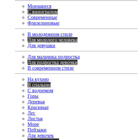
Моющиеся
С виноградом
Современные
Флизелиновые
В молодежном стиле
Для молодого человека
Для девушки
Для мальчика подростка
Для подростка девочки
В современном стиле
На кухню
В спальню
С водоемом
Горы
Деревья
Красивые
Лес
Листья
Море
Пейзажи
Для девочек