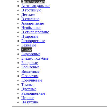
Дизайнерские
Антивандальные
В гостиную
Детские
В спальню
Акварельные
Необычные
В стиле прованс
Пудровые
Разноцветные
Бежевые
Белые
Бирюзовые
Бледно-голубые
Бордовые
Бронзовые
Вишневые
С золотом
Коричневые
Темные
Цветные
Разноцветные
Черные
На кухню