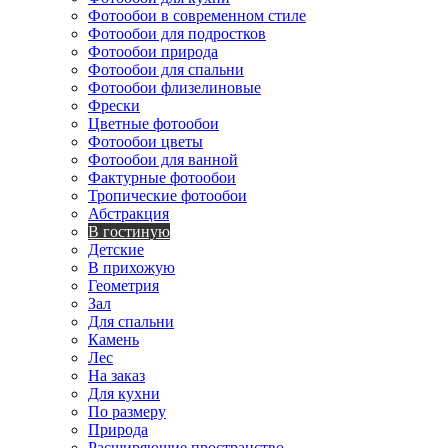
Фотообои в современном стиле
Фотообои для подростков
Фотообои природа
Фотообои для спальни
Фотообои флизелиновые
Фрески
Цветные фотообои
Фотообои цветы
Фотообои для ванной
Фактурные фотообои
Тропические фотообои
Абстракция
В гостиную
Детские
В прихожую
Геометрия
Зал
Для спальни
Камень
Лес
На заказ
Для кухни
По размеру
Природа
Расширяющие пространство