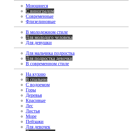
Моющиеся
С виноградом
Современные
Флизелиновые
В молодежном стиле
Для молодого человека
Для девушки
Для мальчика подростка
Для подростка девочки
В современном стиле
На кухню
В спальню
С водоемом
Горы
Деревья
Красивые
Лес
Листья
Море
Пейзажи
Для девочек