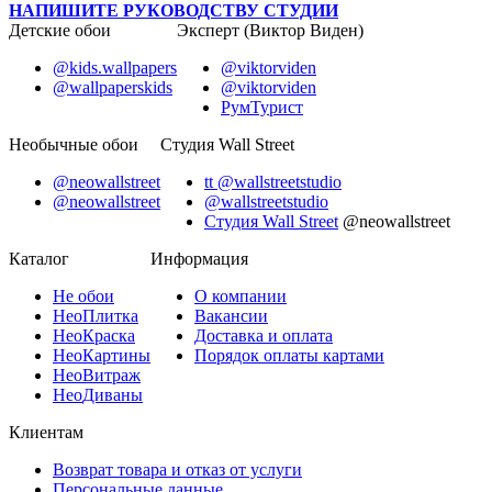
НАПИШИТЕ РУКОВОДСТВУ СТУДИИ
Детские обои
Эксперт (Виктор Виден)
@kids.wallpapers
@viktorviden
@wallpaperskids
@viktorviden
РумТурист
Необычные обои
Студия Wall Street
@neowallstreet
tt @wallstreetstudio
@neowallstreet
@wallstreetstudio
Студия Wall Street
@neowallstreet
Каталог
Информация
Не
обои
О компании
Нео
Плитка
Вакансии
Нео
Краска
Доставка и оплата
Нео
Картины
Порядок оплаты картами
Нео
Витраж
Нео
Диваны
Клиентам
Возврат товара и отказ от услуги
Персональные данные