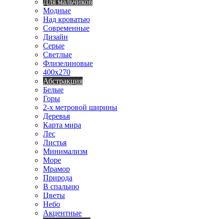
Для мальчиков
Модные
Над кроватью
Современные
Дизайн
Серые
Светлые
Флизелиновые
400х270
Абстракция
Белые
Горы
2-х метровой ширины
Деревья
Карта мира
Лес
Листья
Минимализм
Море
Мрамор
Природа
В спальню
Цветы
Небо
Акцентные