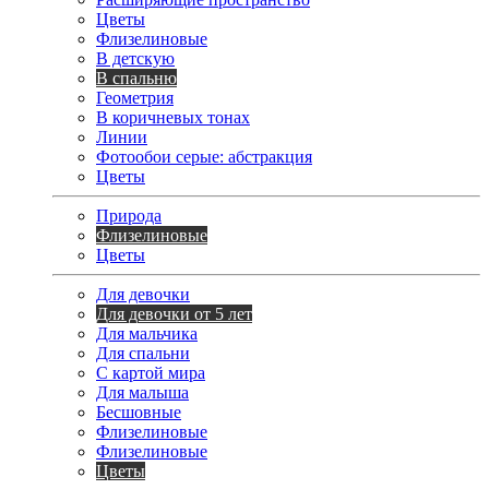
Цветы
Флизелиновые
В детскую
В спальню
Геометрия
В коричневых тонах
Линии
Фотообои серые: абстракция
Цветы
Природа
Флизелиновые
Цветы
Для девочки
Для девочки от 5 лет
Для мальчика
Для спальни
С картой мира
Для малыша
Бесшовные
Флизелиновые
Флизелиновые
Цветы