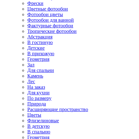
Фрески
Цветные фотообои
Фотообои цветы
Фотообои для ванной
Фактурные фотообои
Тропические фотообои
Абстракция
В гостиную
Детские
В прихожую
Геометрия
Зал
Для спальни
Камень
Лес
На заказ
Для кухни
По размеру
Природа
Расширяющие пространство
Цветы
Флизелиновые
В детскую
В спальню
Геометрия