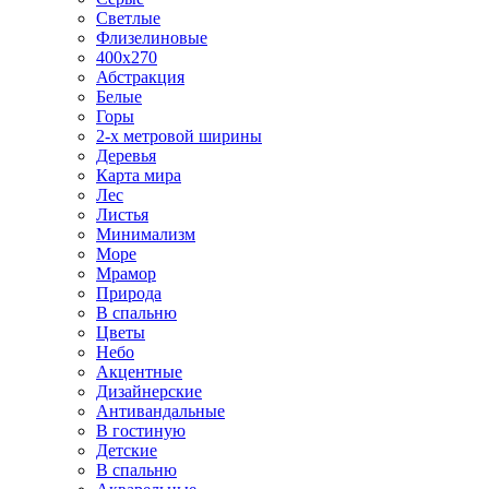
Светлые
Флизелиновые
400х270
Абстракция
Белые
Горы
2-х метровой ширины
Деревья
Карта мира
Лес
Листья
Минимализм
Море
Мрамор
Природа
В спальню
Цветы
Небо
Акцентные
Дизайнерские
Антивандальные
В гостиную
Детские
В спальню