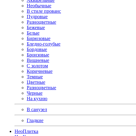
Акварельные
Необычные
В стиле прованс
Пудровые
Разноцветные
Бежевые
Белые
Бирюзовые
Бледно-голубые
Бордовые
Бронзовые
Вишневые
С золотом
Коричневые
Темные
Цветные
Разноцветные
Черные
На кухню
В санузел
Гладкие
Нео
Плитка