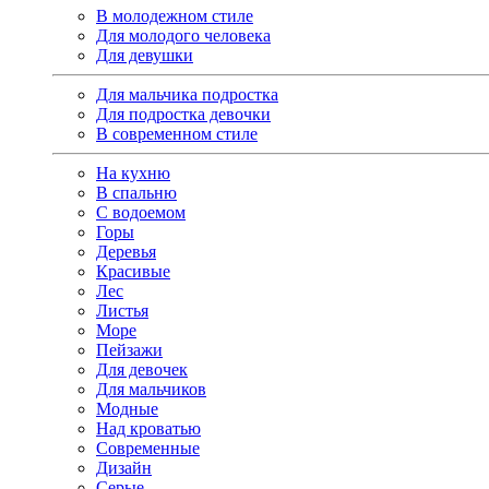
В молодежном стиле
Для молодого человека
Для девушки
Для мальчика подростка
Для подростка девочки
В современном стиле
На кухню
В спальню
С водоемом
Горы
Деревья
Красивые
Лес
Листья
Море
Пейзажи
Для девочек
Для мальчиков
Модные
Над кроватью
Современные
Дизайн
Серые