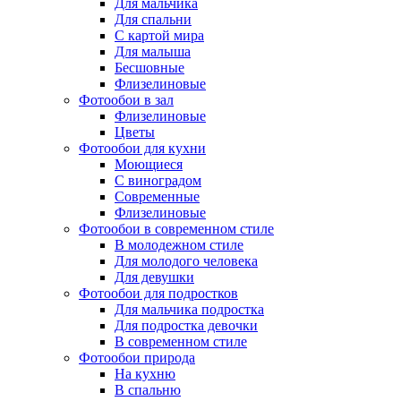
Для мальчика
Для спальни
С картой мира
Для малыша
Бесшовные
Флизелиновые
Фотообои в зал
Флизелиновые
Цветы
Фотообои для кухни
Моющиеся
С виноградом
Современные
Флизелиновые
Фотообои в современном стиле
В молодежном стиле
Для молодого человека
Для девушки
Фотообои для подростков
Для мальчика подростка
Для подростка девочки
В современном стиле
Фотообои природа
На кухню
В спальню