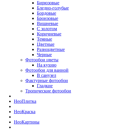
Бирюзовые
Бледно-голубые
Бордовые
Бронзовые
Вишневые
С золотом
Коричневые
Темные
Цветные
Разноцветные
Черные
Фотообои цветы
На кухню
Фотообои для ванной
В санузел
Фактурные фотообои
Гладкие
Тропические фотообои
Нео
Плитка
Нео
Краска
Нео
Картины