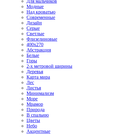
Для мальчиков
Модные
Над кроватью
Современные
Дизайн
Серые
Светлые
Флизелиновые
400х270
Абстракция
Белые
Горы
2-х метровой ширины
Деревья
Карта мира
Лес
Листья
Минимализм
Море
Мрамор
Природа
В спальню
Цветы
Небо
Акцентные