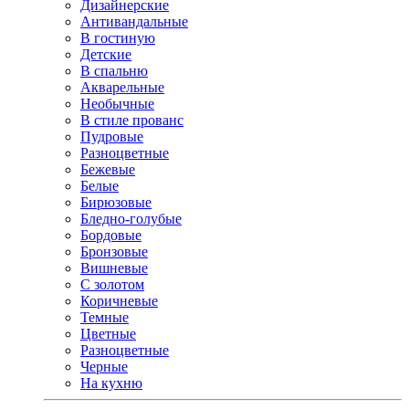
Дизайнерские
Антивандальные
В гостиную
Детские
В спальню
Акварельные
Необычные
В стиле прованс
Пудровые
Разноцветные
Бежевые
Белые
Бирюзовые
Бледно-голубые
Бордовые
Бронзовые
Вишневые
С золотом
Коричневые
Темные
Цветные
Разноцветные
Черные
На кухню