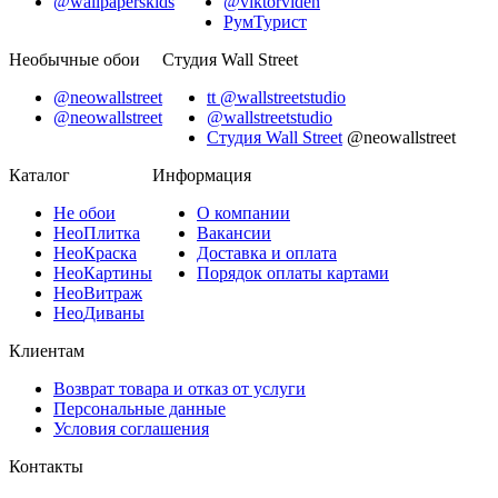
@wallpaperskids
@viktorviden
РумТурист
Необычные обои
Студия Wall Street
@neowallstreet
tt @wallstreetstudio
@neowallstreet
@wallstreetstudio
Студия Wall Street
@neowallstreet
Каталог
Информация
Не
обои
О компании
Нео
Плитка
Вакансии
Нео
Краска
Доставка и оплата
Нео
Картины
Порядок оплаты картами
Нео
Витраж
Нео
Диваны
Клиентам
Возврат товара и отказ от услуги
Персональные данные
Условия соглашения
Контакты