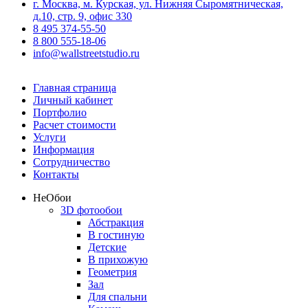
г. Москва, м. Курская, ул. Нижняя Сыромятническая,
д.10, стр. 9, офис 330
8 495 374-55-50
8 800 555-18-06
info@wallstreetstudio.ru
Главная страница
Личный кабинет
Портфолио
Расчет стоимости
Услуги
Информация
Сотрудничество
Контакты
Не
Обои
3D фотообои
Абстракция
В гостиную
Детские
В прихожую
Геометрия
Зал
Для спальни