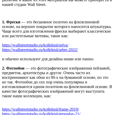
нашей студии Wall Street.
1. Фрески
— это бесшовное полотно на флизелиновой
основе, на верхнее покрытие которого наносится штукатурка.
Чаще всего для изготовления фрески выбирают классические
или растительные мотивы, такие как:
https://wallstreetstudio.ru/kollektsii/selva/
https://wallstreetstudio.ru/kollektsii/arbre-2022/
и обычно используют для дизайна ниши или панно.
2. Фотообои
— это фотографические изображения пейзажей,
предметов, архитектуры и другое. Очень часто их
воспринимают как обои из 90-х на бумажной основе, но это
не так. Фотообои до сих пор очень популярны и
изготавливаются одним полотном на флизелиновой основе. В
качестве фотографических изображений могут выступить
такие наши коллекции, как:
https://wallstreetstudio.ru/kollektsii/frame-2019/
https://wallstreetstudio.ru/kollektsii/greenday-21/