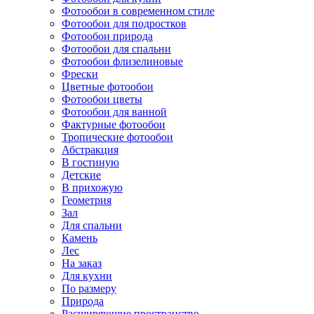
Фотообои в современном стиле
Фотообои для подростков
Фотообои природа
Фотообои для спальни
Фотообои флизелиновые
Фрески
Цветные фотообои
Фотообои цветы
Фотообои для ванной
Фактурные фотообои
Тропические фотообои
Абстракция
В гостиную
Детские
В прихожую
Геометрия
Зал
Для спальни
Камень
Лес
На заказ
Для кухни
По размеру
Природа
Расширяющие пространство