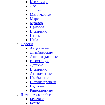
Карта мира
Лес
Листья
Минимализм
Море
Мрамор
Природа
В спальню
Цветы
Небо
Фрески
Акцентные
Дизайнерские
Антивандальные
В гостиную
Детские
В спальню
Акварельные
Необычные
В стиле прованс
Пудровые
Разноцветные
Цветные фотообои
Бежевые
Белые