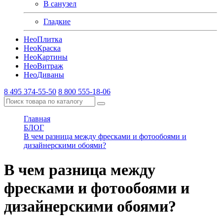
В санузел
Гладкие
Нео
Плитка
Нео
Краска
Нео
Картины
Нео
Витраж
Нео
Диваны
8 495 374-55-50
8 800 555-18-06
Главная
БЛОГ
В чем разница между фресками и фотообоями и
дизайнерскими обоями?
В чем разница между
фресками и фотообоями и
дизайнерскими обоями?