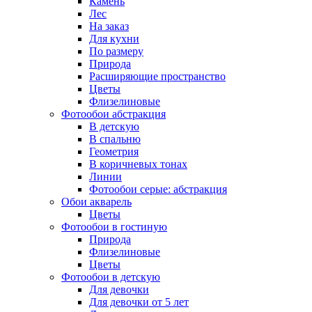
Камень
Лес
На заказ
Для кухни
По размеру
Природа
Расширяющие пространство
Цветы
Флизелиновые
Фотообои абстракция
В детскую
В спальню
Геометрия
В коричневых тонах
Линии
Фотообои серые: абстракция
Обои акварель
Цветы
Фотообои в гостиную
Природа
Флизелиновые
Цветы
Фотообои в детскую
Для девочки
Для девочки от 5 лет