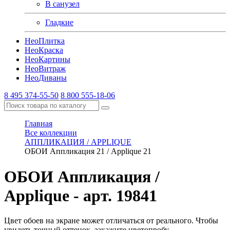
В санузел
Гладкие
Нео
Плитка
Нео
Краска
Нео
Картины
Нео
Витраж
Нео
Диваны
8 495 374-55-50
8 800 555-18-06
Главная
Все коллекции
АППЛИКАЦИЯ / APPLIQUE
ОБОИ Аппликация 21 / Applique 21
ОБОИ Аппликация /
Applique
- арт. 19841
Цвет обоев на экране может отличаться от реального. Чтобы
увидеть точный оттенок, закажите цветопробу.