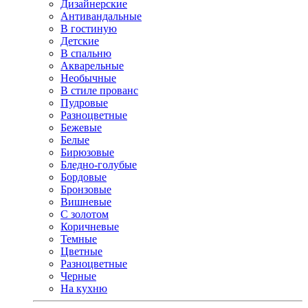
Дизайнерские
Антивандальные
В гостиную
Детские
В спальню
Акварельные
Необычные
В стиле прованс
Пудровые
Разноцветные
Бежевые
Белые
Бирюзовые
Бледно-голубые
Бордовые
Бронзовые
Вишневые
С золотом
Коричневые
Темные
Цветные
Разноцветные
Черные
На кухню