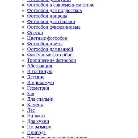
Фотообои в современном стиле
Фотообои для подростков
Фотообои природа
Фотообои для спальни
Фотообои флизелиновые
Фрески
Цветные фотообои
Фотообои цветы
Фотообои для ванной
Фактурные фотообои
Тропические фотообои
Абстракция
В гостиную
Детские
В прихожую
Геометрия
Зал
Для спальни
Камень
Лес
На заказ
Для кухни
По размеру
Природа
Расширяющие пространство