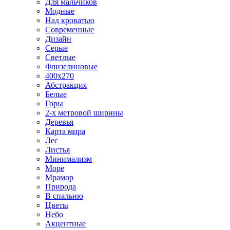
Для мальчиков
Модные
Над кроватью
Современные
Дизайн
Серые
Светлые
Флизелиновые
400х270
Абстракция
Белые
Горы
2-х метровой ширины
Деревья
Карта мира
Лес
Листья
Минимализм
Море
Мрамор
Природа
В спальню
Цветы
Небо
Акцентные