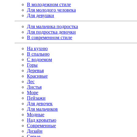
В молодежном стиле
Для молодого человека
Для девушки
Для мальчика подростка
Для подростка девочки
В современном стиле
На кухню
В спальню
С водоемом
Горы
Деревья
Красивые
Лес
Листья
Море
Пейзажи
Для девочек
Для мальчиков
Модные
Над кроватью
Современные
Дизайн
Серые