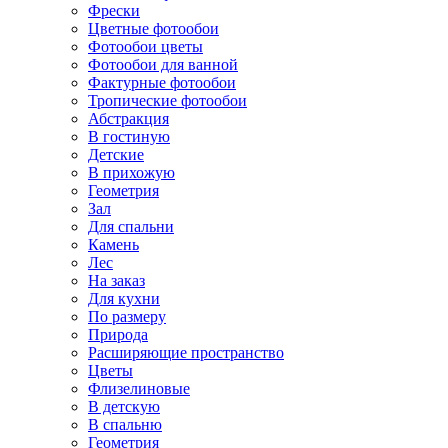
Фрески
Цветные фотообои
Фотообои цветы
Фотообои для ванной
Фактурные фотообои
Тропические фотообои
Абстракция
В гостиную
Детские
В прихожую
Геометрия
Зал
Для спальни
Камень
Лес
На заказ
Для кухни
По размеру
Природа
Расширяющие пространство
Цветы
Флизелиновые
В детскую
В спальню
Геометрия