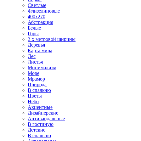
Светлые
Флизелиновые
400х270
Абстракция
Белые
Горы
2-х метровой ширины
Деревья
Карта мира
Лес
Листья
Минимализм
Море
Мрамор
Природа
В спальню
Цветы
Небо
Акцентные
Дизайнерские
Антивандальные
В гостиную
Детские
В спальню