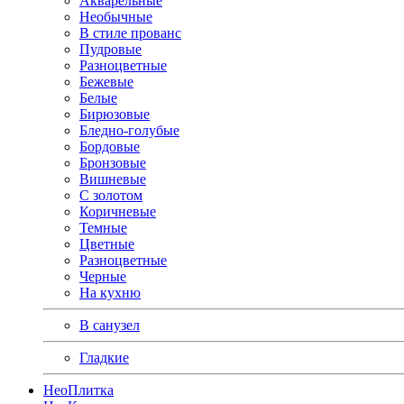
Акварельные
Необычные
В стиле прованс
Пудровые
Разноцветные
Бежевые
Белые
Бирюзовые
Бледно-голубые
Бордовые
Бронзовые
Вишневые
С золотом
Коричневые
Темные
Цветные
Разноцветные
Черные
На кухню
В санузел
Гладкие
Нео
Плитка