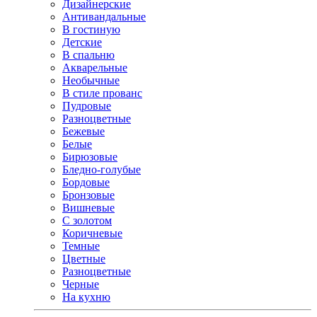
Дизайнерские
Антивандальные
В гостиную
Детские
В спальню
Акварельные
Необычные
В стиле прованс
Пудровые
Разноцветные
Бежевые
Белые
Бирюзовые
Бледно-голубые
Бордовые
Бронзовые
Вишневые
С золотом
Коричневые
Темные
Цветные
Разноцветные
Черные
На кухню