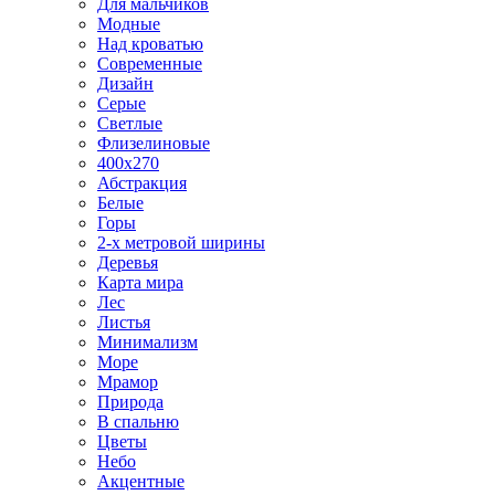
Для мальчиков
Модные
Над кроватью
Современные
Дизайн
Серые
Светлые
Флизелиновые
400х270
Абстракция
Белые
Горы
2-х метровой ширины
Деревья
Карта мира
Лес
Листья
Минимализм
Море
Мрамор
Природа
В спальню
Цветы
Небо
Акцентные