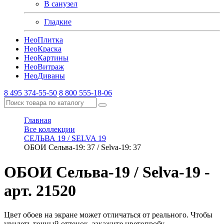
В санузел
Гладкие
Нео
Плитка
Нео
Краска
Нео
Картины
Нео
Витраж
Нео
Диваны
8 495 374-55-50
8 800 555-18-06
Главная
Все коллекции
СЕЛЬВА 19 / SELVA 19
ОБОИ Сельва-19: 37 / Selva-19: 37
ОБОИ Сельва-19 / Selva-19
-
арт. 21520
Цвет обоев на экране может отличаться от реального. Чтобы
увидеть точный оттенок, закажите цветопробу.