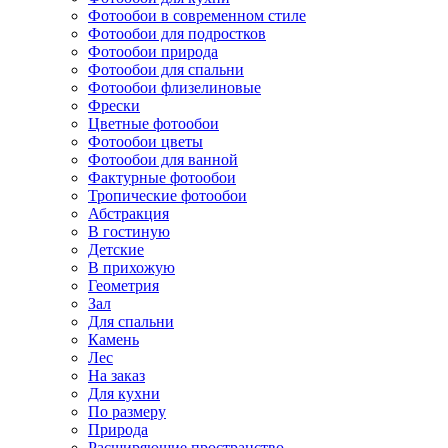
Фотообои в современном стиле
Фотообои для подростков
Фотообои природа
Фотообои для спальни
Фотообои флизелиновые
Фрески
Цветные фотообои
Фотообои цветы
Фотообои для ванной
Фактурные фотообои
Тропические фотообои
Абстракция
В гостиную
Детские
В прихожую
Геометрия
Зал
Для спальни
Камень
Лес
На заказ
Для кухни
По размеру
Природа
Расширяющие пространство