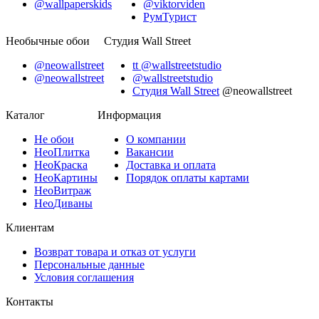
@wallpaperskids
@viktorviden
РумТурист
Необычные обои
Студия Wall Street
@neowallstreet
tt @wallstreetstudio
@neowallstreet
@wallstreetstudio
Студия Wall Street
@neowallstreet
Каталог
Информация
Не
обои
О компании
Нео
Плитка
Вакансии
Нео
Краска
Доставка и оплата
Нео
Картины
Порядок оплаты картами
Нео
Витраж
Нео
Диваны
Клиентам
Возврат товара и отказ от услуги
Персональные данные
Условия соглашения
Контакты