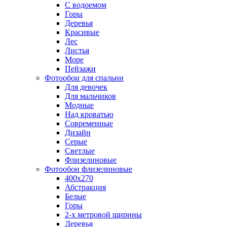
С водоемом
Горы
Деревья
Красивые
Лес
Листья
Море
Пейзажи
Фотообои для спальни
Для девочек
Для мальчиков
Модные
Над кроватью
Современные
Дизайн
Серые
Светлые
Флизелиновые
Фотообои флизелиновые
400х270
Абстракция
Белые
Горы
2-х метровой ширины
Деревья