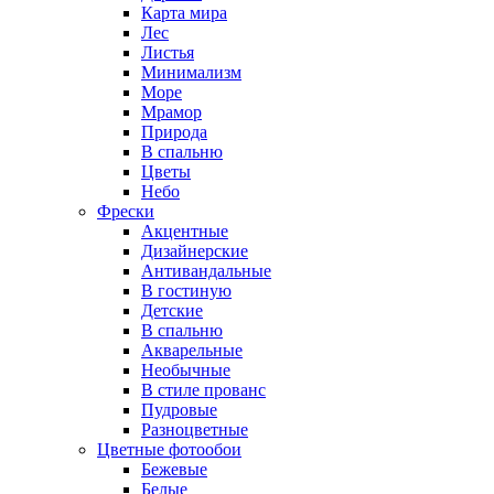
Карта мира
Лес
Листья
Минимализм
Море
Мрамор
Природа
В спальню
Цветы
Небо
Фрески
Акцентные
Дизайнерские
Антивандальные
В гостиную
Детские
В спальню
Акварельные
Необычные
В стиле прованс
Пудровые
Разноцветные
Цветные фотообои
Бежевые
Белые