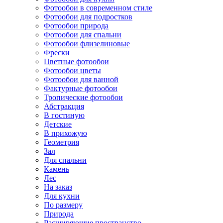
Фотообои в современном стиле
Фотообои для подростков
Фотообои природа
Фотообои для спальни
Фотообои флизелиновые
Фрески
Цветные фотообои
Фотообои цветы
Фотообои для ванной
Фактурные фотообои
Тропические фотообои
Абстракция
В гостиную
Детские
В прихожую
Геометрия
Зал
Для спальни
Камень
Лес
На заказ
Для кухни
По размеру
Природа
Расширяющие пространство