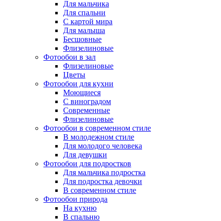
Для мальчика
Для спальни
С картой мира
Для малыша
Бесшовные
Флизелиновые
Фотообои в зал
Флизелиновые
Цветы
Фотообои для кухни
Моющиеся
С виноградом
Современные
Флизелиновые
Фотообои в современном стиле
В молодежном стиле
Для молодого человека
Для девушки
Фотообои для подростков
Для мальчика подростка
Для подростка девочки
В современном стиле
Фотообои природа
На кухню
В спальню