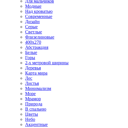
Для мальчиков
Модные
Над кроватью
Современные
Дизайн
Серые
Светлые
Флизелиновые
400х270
Абстракция
Белые
Горы
2-х метровой ширины
Деревья
Карта мира
Лес
Листья
Минимализм
Море
Мрамор
Природа
В спальню
Цветы
Небо
Акцентные