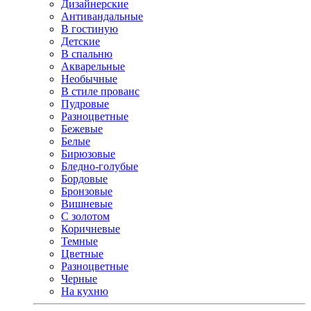
Дизайнерские
Антивандальные
В гостиную
Детские
В спальню
Акварельные
Необычные
В стиле прованс
Пудровые
Разноцветные
Бежевые
Белые
Бирюзовые
Бледно-голубые
Бордовые
Бронзовые
Вишневые
С золотом
Коричневые
Темные
Цветные
Разноцветные
Черные
На кухню