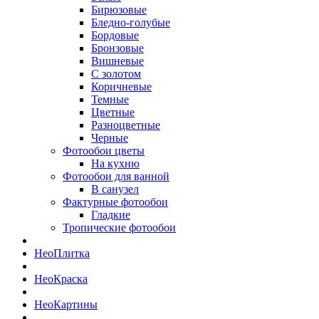
Бирюзовые
Бледно-голубые
Бордовые
Бронзовые
Вишневые
С золотом
Коричневые
Темные
Цветные
Разноцветные
Черные
Фотообои цветы
На кухню
Фотообои для ванной
В санузел
Фактурные фотообои
Гладкие
Тропические фотообои
Нео
Плитка
Нео
Краска
Нео
Картины