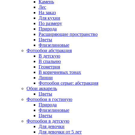
Камень
Лес
На заказ
Для кухни
По размеру
Природа
Расширяющие пространство
Цветы
Флизелиновые
Фотообои абстракция
В детскую
В спальню
Геометрия
В коричневых тонах
Линии
Фотообои серые: абстракция
Обои акварель
Цветы
Фотообои в гостиную
Природа
Флизелиновые
Цветы
Фотообои в детскую
Для девочки
Для девочки от 5 лет