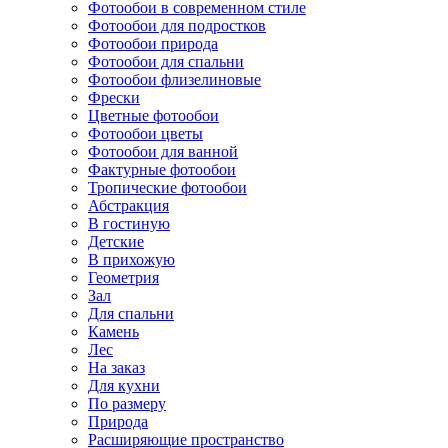
Фотообои в современном стиле
Фотообои для подростков
Фотообои природа
Фотообои для спальни
Фотообои флизелиновые
Фрески
Цветные фотообои
Фотообои цветы
Фотообои для ванной
Фактурные фотообои
Тропические фотообои
Абстракция
В гостиную
Детские
В прихожую
Геометрия
Зал
Для спальни
Камень
Лес
На заказ
Для кухни
По размеру
Природа
Расширяющие пространство