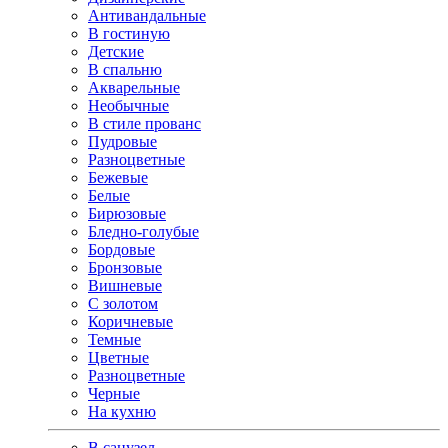
Антивандальные
В гостиную
Детские
В спальню
Акварельные
Необычные
В стиле прованс
Пудровые
Разноцветные
Бежевые
Белые
Бирюзовые
Бледно-голубые
Бордовые
Бронзовые
Вишневые
С золотом
Коричневые
Темные
Цветные
Разноцветные
Черные
На кухню
В санузел