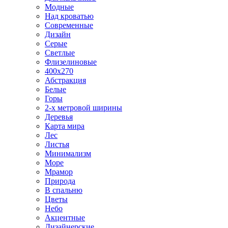
Модные
Над кроватью
Современные
Дизайн
Серые
Светлые
Флизелиновые
400х270
Абстракция
Белые
Горы
2-х метровой ширины
Деревья
Карта мира
Лес
Листья
Минимализм
Море
Мрамор
Природа
В спальню
Цветы
Небо
Акцентные
Дизайнерские