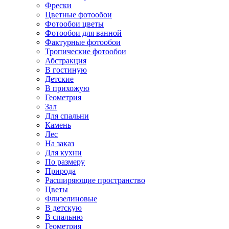
Фрески
Цветные фотообои
Фотообои цветы
Фотообои для ванной
Фактурные фотообои
Тропические фотообои
Абстракция
В гостиную
Детские
В прихожую
Геометрия
Зал
Для спальни
Камень
Лес
На заказ
Для кухни
По размеру
Природа
Расширяющие пространство
Цветы
Флизелиновые
В детскую
В спальню
Геометрия