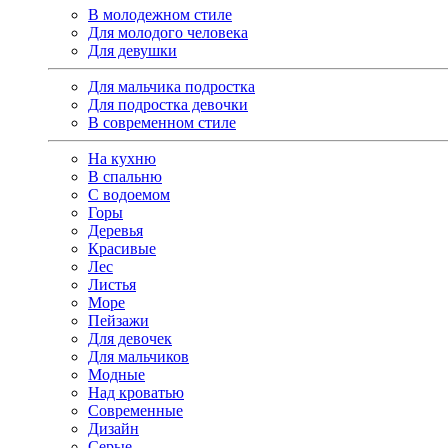
В молодежном стиле
Для молодого человека
Для девушки
Для мальчика подростка
Для подростка девочки
В современном стиле
На кухню
В спальню
С водоемом
Горы
Деревья
Красивые
Лес
Листья
Море
Пейзажи
Для девочек
Для мальчиков
Модные
Над кроватью
Современные
Дизайн
Серые