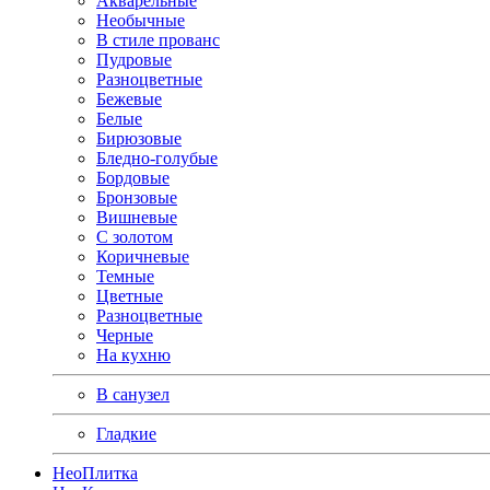
Акварельные
Необычные
В стиле прованс
Пудровые
Разноцветные
Бежевые
Белые
Бирюзовые
Бледно-голубые
Бордовые
Бронзовые
Вишневые
С золотом
Коричневые
Темные
Цветные
Разноцветные
Черные
На кухню
В санузел
Гладкие
Нео
Плитка