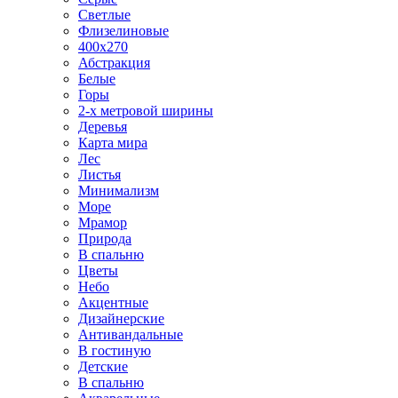
Светлые
Флизелиновые
400х270
Абстракция
Белые
Горы
2-х метровой ширины
Деревья
Карта мира
Лес
Листья
Минимализм
Море
Мрамор
Природа
В спальню
Цветы
Небо
Акцентные
Дизайнерские
Антивандальные
В гостиную
Детские
В спальню