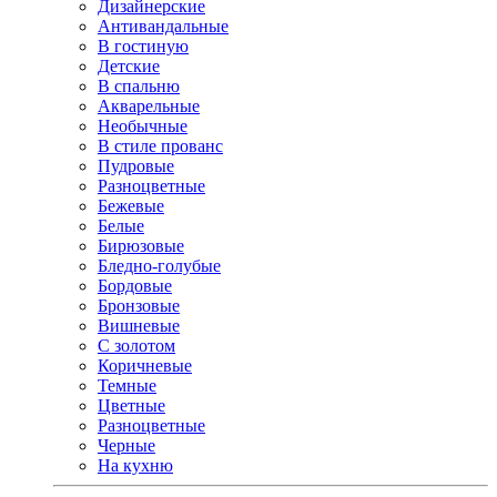
Дизайнерские
Антивандальные
В гостиную
Детские
В спальню
Акварельные
Необычные
В стиле прованс
Пудровые
Разноцветные
Бежевые
Белые
Бирюзовые
Бледно-голубые
Бордовые
Бронзовые
Вишневые
С золотом
Коричневые
Темные
Цветные
Разноцветные
Черные
На кухню