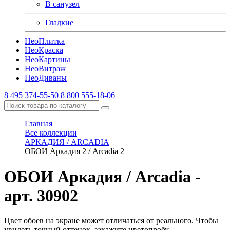
В санузел
Гладкие
Нео
Плитка
Нео
Краска
Нео
Картины
Нео
Витраж
Нео
Диваны
8 495 374-55-50
8 800 555-18-06
Главная
Все коллекции
АРКАДИЯ / ARCADIA
ОБОИ Аркадия 2 / Arcadia 2
ОБОИ Аркадия / Arcadia
-
арт. 30902
Цвет обоев на экране может отличаться от реального. Чтобы
увидеть точный оттенок, закажите цветопробу.