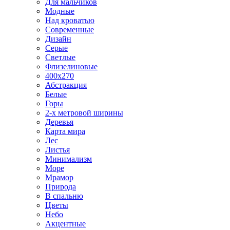
Для мальчиков
Модные
Над кроватью
Современные
Дизайн
Серые
Светлые
Флизелиновые
400х270
Абстракция
Белые
Горы
2-х метровой ширины
Деревья
Карта мира
Лес
Листья
Минимализм
Море
Мрамор
Природа
В спальню
Цветы
Небо
Акцентные