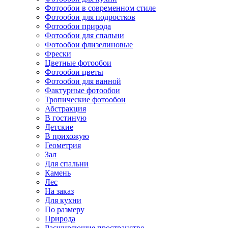
Фотообои в современном стиле
Фотообои для подростков
Фотообои природа
Фотообои для спальни
Фотообои флизелиновые
Фрески
Цветные фотообои
Фотообои цветы
Фотообои для ванной
Фактурные фотообои
Тропические фотообои
Абстракция
В гостиную
Детские
В прихожую
Геометрия
Зал
Для спальни
Камень
Лес
На заказ
Для кухни
По размеру
Природа
Расширяющие пространство