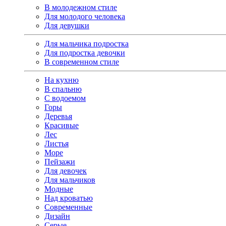
В молодежном стиле
Для молодого человека
Для девушки
Для мальчика подростка
Для подростка девочки
В современном стиле
На кухню
В спальню
С водоемом
Горы
Деревья
Красивые
Лес
Листья
Море
Пейзажи
Для девочек
Для мальчиков
Модные
Над кроватью
Современные
Дизайн
Серые