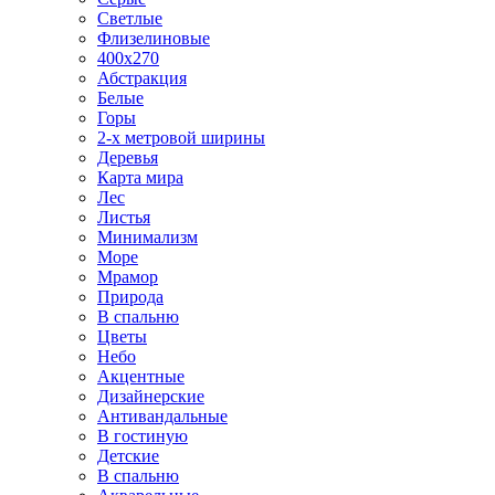
Светлые
Флизелиновые
400х270
Абстракция
Белые
Горы
2-х метровой ширины
Деревья
Карта мира
Лес
Листья
Минимализм
Море
Мрамор
Природа
В спальню
Цветы
Небо
Акцентные
Дизайнерские
Антивандальные
В гостиную
Детские
В спальню