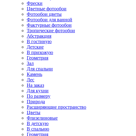
Фрески
Цветные фотообои
Фотообои цветы
Фотообои для ванной
Фактурные фотообои
Тропические фотообои
Абстракция
В гостиную
Детские
В прихожую
Геометрия
Зал
Для спальни
Камень
Лес
На заказ
Для кухни
По размеру
Природа
Расширяющие пространство
Цветы
Флизелиновые
В детскую
В спальню
Геометрия