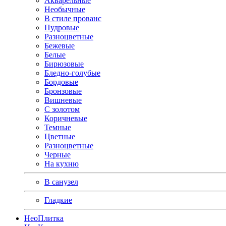
Акварельные
Необычные
В стиле прованс
Пудровые
Разноцветные
Бежевые
Белые
Бирюзовые
Бледно-голубые
Бордовые
Бронзовые
Вишневые
С золотом
Коричневые
Темные
Цветные
Разноцветные
Черные
На кухню
В санузел
Гладкие
Нео
Плитка