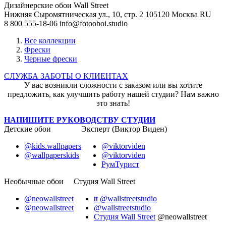
Дизайнерские обои Wall Street
Нижняя Сыромятническая ул., 10, стр. 2
105120
Москва
RU
8 800 555-18-06
info@fotooboi.studio
Все коллекции
Фрески
Черные фрески
СЛУЖБА ЗАБОТЫ О КЛИЕНТАХ
У вас возникли сложности с заказом или вы хотите
предложить, как улучшить работу нашей студии? Нам важно
это знать!
НАПИШИТЕ РУКОВОДСТВУ СТУДИИ
Детские обои
Эксперт (Виктор Виден)
@kids.wallpapers
@viktorviden
@wallpaperskids
@viktorviden
РумТурист
Необычные обои
Студия Wall Street
@neowallstreet
tt @wallstreetstudio
@neowallstreet
@wallstreetstudio
Студия Wall Street
@neowallstreet