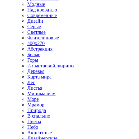
Модные
Над кроватью
Современные
Дизайн
Серые
Светлые
Флизелиновые
400х270
Абстракция
Белые
Горы
2-х метровой ширины
Деревья
Карта мира
Лес
Листья
Минимализм
Море
Мрамор
Природа
В спальню
Цветы
Небо
Акцентные
Дизайнерские