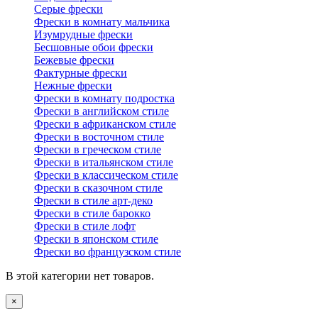
Серые фрески
Фрески в комнату мальчика
Изумрудные фрески
Бесшовные обои фрески
Бежевые фрески
Фактурные фрески
Нежные фрески
Фрески в комнату подростка
Фрески в английском стиле
Фрески в африканском стиле
Фрески в восточном стиле
Фрески в греческом стиле
Фрески в итальянском стиле
Фрески в классическом стиле
Фрески в сказочном стиле
Фрески в стиле арт-деко
Фрески в стиле барокко
Фрески в стиле лофт
Фрески в японском стиле
Фрески во французском стиле
В этой категории нет товаров.
×