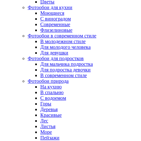
Цветы
Фотообои для кухни
Моющиеся
С виноградом
Современные
Флизелиновые
Фотообои в современном стиле
В молодежном стиле
Для молодого человека
Для девушки
Фотообои для подростков
Для мальчика подростка
Для подростка девочки
В современном стиле
Фотообои природа
На кухню
В спальню
С водоемом
Горы
Деревья
Красивые
Лес
Листья
Море
Пейзажи