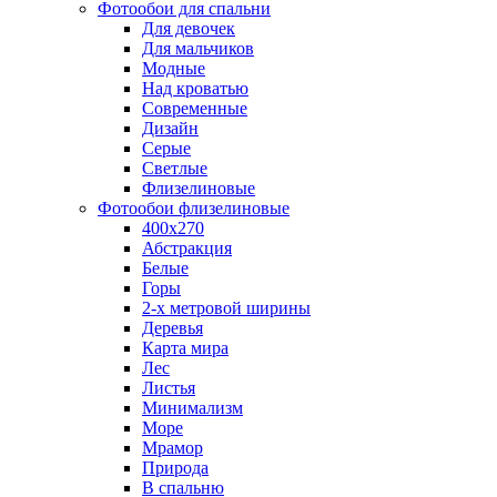
Фотообои для спальни
Для девочек
Для мальчиков
Модные
Над кроватью
Современные
Дизайн
Серые
Светлые
Флизелиновые
Фотообои флизелиновые
400х270
Абстракция
Белые
Горы
2-х метровой ширины
Деревья
Карта мира
Лес
Листья
Минимализм
Море
Мрамор
Природа
В спальню