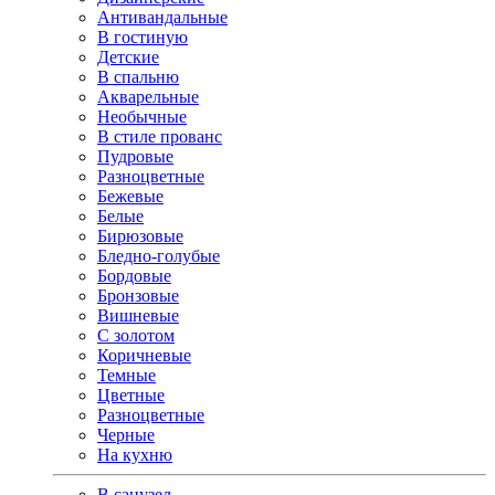
Антивандальные
В гостиную
Детские
В спальню
Акварельные
Необычные
В стиле прованс
Пудровые
Разноцветные
Бежевые
Белые
Бирюзовые
Бледно-голубые
Бордовые
Бронзовые
Вишневые
С золотом
Коричневые
Темные
Цветные
Разноцветные
Черные
На кухню
В санузел