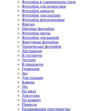
Фотообои в современном стиле
Фотообои для подростков
Фотообои природа
Фотообои для спальни
Фотообои флизелиновые
Фрески
Цветные фотообои
Фотообои цветы
Фотообои для ванной
Фактурные фотообои
Тропические фотообои
Абстракция
В гостиную
Детские
В прихожую
Геометрия
Зал
Для спальни
Камень
Лес
На заказ
Для кухни
По размеру
Природа
Расширяющие пространство