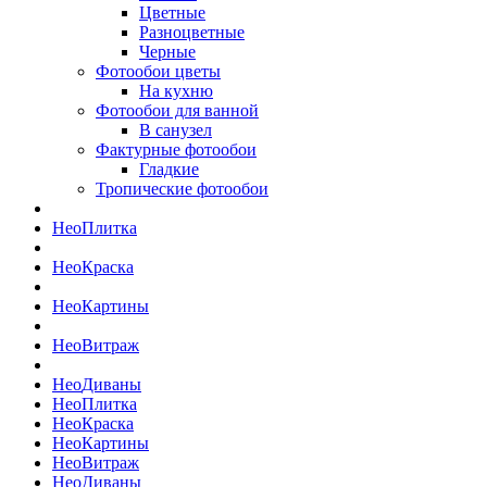
Цветные
Разноцветные
Черные
Фотообои цветы
На кухню
Фотообои для ванной
В санузел
Фактурные фотообои
Гладкие
Тропические фотообои
Нео
Плитка
Нео
Краска
Нео
Картины
Нео
Витраж
Нео
Диваны
Нео
Плитка
Нео
Краска
Нео
Картины
Нео
Витраж
Нео
Диваны