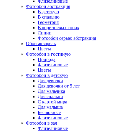
Флизелиновые
Фотообои абстракция
В детскую
В спальню
Геометрия
В коричневых тонах
Линии
Фотообои серые: абстракция
Обои акварель
Цветы
Фотообои в гостиную
Природа
Флизелиновые
Цветы
Фотообои в детскую
Для девочки
Для девочки от 5 лет
Для мальчика
Для спальни
С картой мира
Для малыша
Бесшовные
Флизелиновые
Фотообои в зал
Флизелиновые