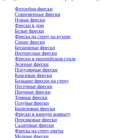
Фотообои-фрески
Современные фрески
Новые фрески
Фрески в дом
Белые фрески
Фреска на стену на кухню
Синие фрески
Бесшовные фрески
Интересные фрески
Фрески в европейском стиле
Зеленые фрески
Популярные фрески
Красивые фрески
Большие фрески на стену
Песочные фрески
Прочные фрески
Темные фрески
Голубые фрески
Бирюзовые фрески
Фрески в ванную комнату
Персиковые фрески
Салатовые фрески
Фреска на стену цветы
Модные фрески