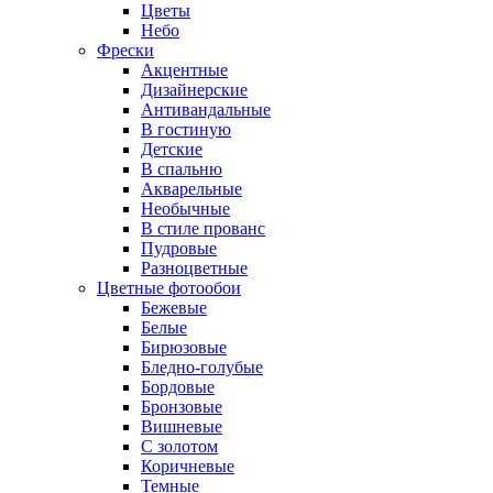
Цветы
Небо
Фрески
Акцентные
Дизайнерские
Антивандальные
В гостиную
Детские
В спальню
Акварельные
Необычные
В стиле прованс
Пудровые
Разноцветные
Цветные фотообои
Бежевые
Белые
Бирюзовые
Бледно-голубые
Бордовые
Бронзовые
Вишневые
С золотом
Коричневые
Темные