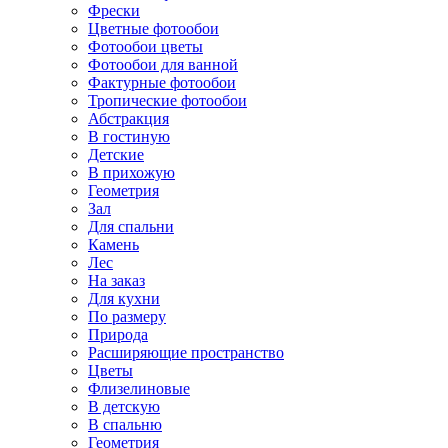
Фрески
Цветные фотообои
Фотообои цветы
Фотообои для ванной
Фактурные фотообои
Тропические фотообои
Абстракция
В гостиную
Детские
В прихожую
Геометрия
Зал
Для спальни
Камень
Лес
На заказ
Для кухни
По размеру
Природа
Расширяющие пространство
Цветы
Флизелиновые
В детскую
В спальню
Геометрия