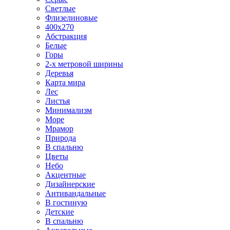
Светлые
Флизелиновые
400х270
Абстракция
Белые
Горы
2-х метровой ширины
Деревья
Карта мира
Лес
Листья
Минимализм
Море
Мрамор
Природа
В спальню
Цветы
Небо
Акцентные
Дизайнерские
Антивандальные
В гостиную
Детские
В спальню