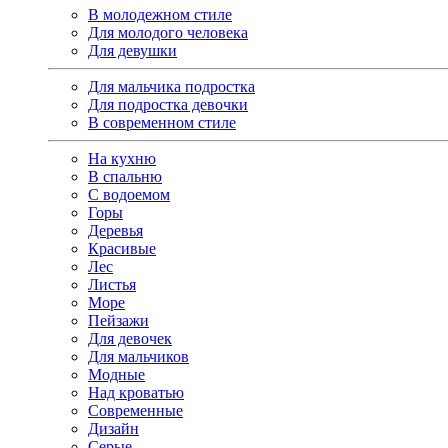
В молодежном стиле
Для молодого человека
Для девушки
Для мальчика подростка
Для подростка девочки
В современном стиле
На кухню
В спальню
С водоемом
Горы
Деревья
Красивые
Лес
Листья
Море
Пейзажи
Для девочек
Для мальчиков
Модные
Над кроватью
Современные
Дизайн
Серые