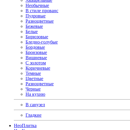
Акварельные
Необычные
В стиле прованс
Пудровые
Разноцветные
Бежевые
Белые
Бирюзовые
Бледно-голубые
Бордовые
Бронзовые
Вишневые
С золотом
Коричневые
Темные
Цветные
Разноцветные
Черные
На кухню
В санузел
Гладкие
Нео
Плитка