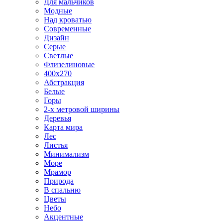
Для мальчиков
Модные
Над кроватью
Современные
Дизайн
Серые
Светлые
Флизелиновые
400х270
Абстракция
Белые
Горы
2-х метровой ширины
Деревья
Карта мира
Лес
Листья
Минимализм
Море
Мрамор
Природа
В спальню
Цветы
Небо
Акцентные