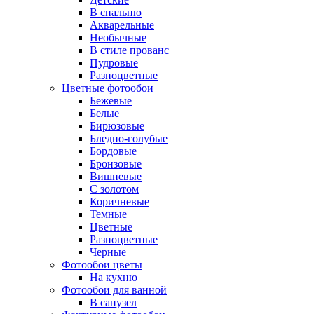
В спальню
Акварельные
Необычные
В стиле прованс
Пудровые
Разноцветные
Цветные фотообои
Бежевые
Белые
Бирюзовые
Бледно-голубые
Бордовые
Бронзовые
Вишневые
С золотом
Коричневые
Темные
Цветные
Разноцветные
Черные
Фотообои цветы
На кухню
Фотообои для ванной
В санузел