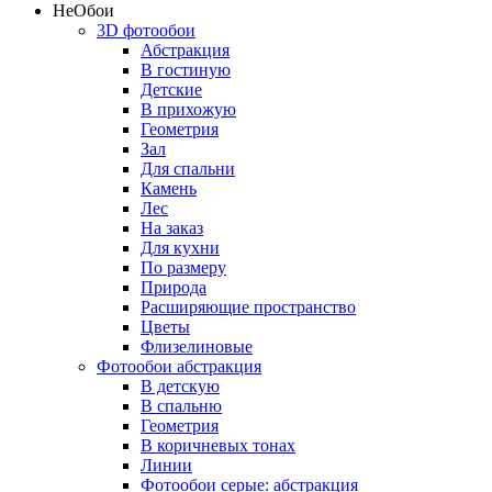
Не
Обои
3D фотообои
Абстракция
В гостиную
Детские
В прихожую
Геометрия
Зал
Для спальни
Камень
Лес
На заказ
Для кухни
По размеру
Природа
Расширяющие пространство
Цветы
Флизелиновые
Фотообои абстракция
В детскую
В спальню
Геометрия
В коричневых тонах
Линии
Фотообои серые: абстракция