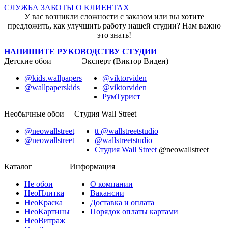
СЛУЖБА ЗАБОТЫ О КЛИЕНТАХ
У вас возникли сложности с заказом или вы хотите
предложить, как улучшить работу нашей студии? Нам важно
это знать!
НАПИШИТЕ РУКОВОДСТВУ СТУДИИ
Детские обои
Эксперт (Виктор Виден)
@kids.wallpapers
@viktorviden
@wallpaperskids
@viktorviden
РумТурист
Необычные обои
Студия Wall Street
@neowallstreet
tt @wallstreetstudio
@neowallstreet
@wallstreetstudio
Студия Wall Street
@neowallstreet
Каталог
Информация
Не
обои
О компании
Нео
Плитка
Вакансии
Нео
Краска
Доставка и оплата
Нео
Картины
Порядок оплаты картами
Нео
Витраж