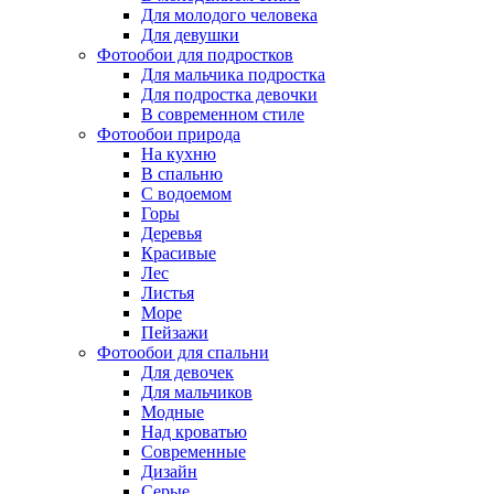
Для молодого человека
Для девушки
Фотообои для подростков
Для мальчика подростка
Для подростка девочки
В современном стиле
Фотообои природа
На кухню
В спальню
С водоемом
Горы
Деревья
Красивые
Лес
Листья
Море
Пейзажи
Фотообои для спальни
Для девочек
Для мальчиков
Модные
Над кроватью
Современные
Дизайн
Серые