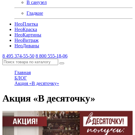
В санузел
Гладкие
Нео
Плитка
Нео
Краска
Нео
Картины
Нео
Витраж
Нео
Диваны
8 495 374-55-50
8 800 555-18-06
Главная
БЛОГ
Акция «В десяточку»
Акция «В десяточку»