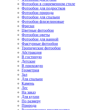
Фотообои в современном стиле
Фотообои для подростков
Фотообои природа
Фотообои для спальни
Фотообои флизелиновые
Фрески
Цветные фотообои
Фотообои цветы
Фотообои для ванной
Фактурные фотообои
Тропические фотообои
Абстракция
В гостиную
Детские
В прихожую
Геометрия
Зал
Для спальни
Камень
Лес
На заказ
Для кухни
По размеру
Природа
Расширяющие пространство