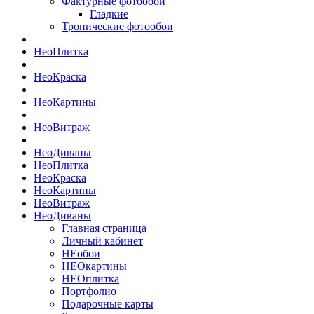
Фактурные фотообои
Гладкие
Тропические фотообои
Нео
Плитка
Нео
Краска
Нео
Картины
Нео
Витраж
Нео
Диваны
Нео
Плитка
Нео
Краска
Нео
Картины
Нео
Витраж
Нео
Диваны
Главная страница
Личный кабинет
НЕобои
НЕОкартины
НЕОплитка
Портфолио
Подарочные карты