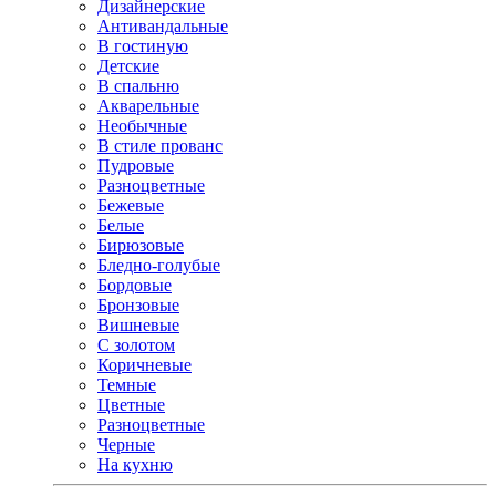
Дизайнерские
Антивандальные
В гостиную
Детские
В спальню
Акварельные
Необычные
В стиле прованс
Пудровые
Разноцветные
Бежевые
Белые
Бирюзовые
Бледно-голубые
Бордовые
Бронзовые
Вишневые
С золотом
Коричневые
Темные
Цветные
Разноцветные
Черные
На кухню