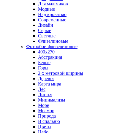
Для мальчиков
Модные
Над кроватью
Современные
Дизайн
Серые
Светлые
Флизелиновые
Фотообои флизелиновые
400х270
Абстракция
Белые
Горы
2-х метровой ширины
Деревья
Карта мира
Лес
Листья
Минимализм
Море
Мрамор
Природа
В спальню
Цветы
Небо