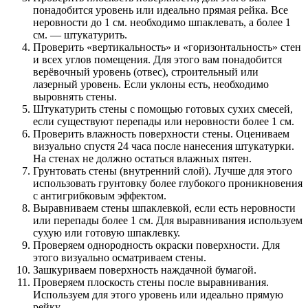
понадобится уровень или идеально прямая рейка. Все
неровности до 1 см. необходимо шпаклевать, а более 1
см. — штукатурить.
Проверить «вертикальность» и «горизонтальность» стен
и всех углов помещения. Для этого вам понадобится
верёвочный уровень (отвес), строительный или
лазерный уровень. Если уклоны есть, необходимо
выровнять стены.
Штукатурить стены с помощью готовых сухих смесей,
если существуют перепады или неровности более 1 см.
Проверить влажность поверхности стены. Оцениваем
визуально спустя 24 часа после нанесения штукатурки.
На стенах не должно остаться влажных пятен.
Грунтовать стены (внутренний слой). Лучше для этого
использовать грунтовку более глубокого проникновения
с антигрибковым эффектом.
Выравниваем стены шпаклевкой, если есть неровности
или перепады более 1 см. Для выравнивания используем
сухую или готовую шпаклевку.
Проверяем однородность окраски поверхности. Для
этого визуально осматриваем стены.
Зашкуриваем поверхность наждачной бумагой.
Проверяем плоскость стены после выравнивания.
Используем для этого уровень или идеально прямую
рейку.