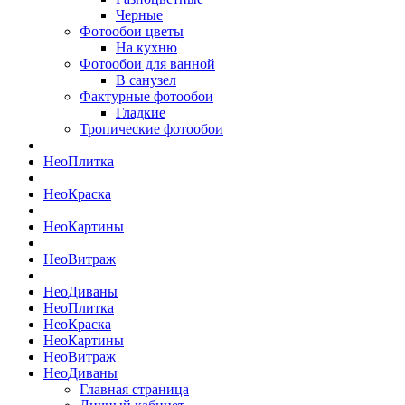
Черные
Фотообои цветы
На кухню
Фотообои для ванной
В санузел
Фактурные фотообои
Гладкие
Тропические фотообои
Нео
Плитка
Нео
Краска
Нео
Картины
Нео
Витраж
Нео
Диваны
Нео
Плитка
Нео
Краска
Нео
Картины
Нео
Витраж
Нео
Диваны
Главная страница