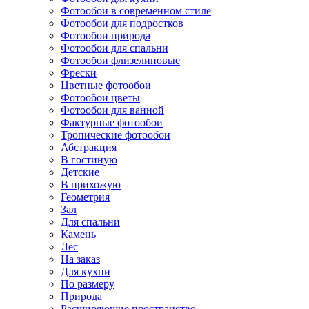
Фотообои в современном стиле
Фотообои для подростков
Фотообои природа
Фотообои для спальни
Фотообои флизелиновые
Фрески
Цветные фотообои
Фотообои цветы
Фотообои для ванной
Фактурные фотообои
Тропические фотообои
Абстракция
В гостиную
Детские
В прихожую
Геометрия
Зал
Для спальни
Камень
Лес
На заказ
Для кухни
По размеру
Природа
Расширяющие пространство