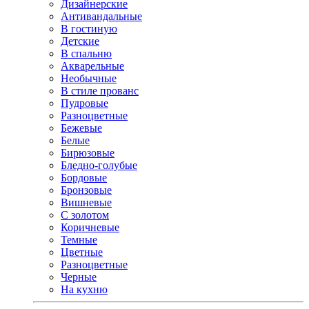
Дизайнерские
Антивандальные
В гостиную
Детские
В спальню
Акварельные
Необычные
В стиле прованс
Пудровые
Разноцветные
Бежевые
Белые
Бирюзовые
Бледно-голубые
Бордовые
Бронзовые
Вишневые
С золотом
Коричневые
Темные
Цветные
Разноцветные
Черные
На кухню