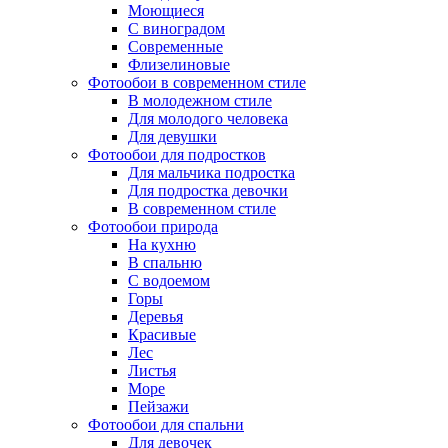
Моющиеся
С виноградом
Современные
Флизелиновые
Фотообои в современном стиле
В молодежном стиле
Для молодого человека
Для девушки
Фотообои для подростков
Для мальчика подростка
Для подростка девочки
В современном стиле
Фотообои природа
На кухню
В спальню
С водоемом
Горы
Деревья
Красивые
Лес
Листья
Море
Пейзажи
Фотообои для спальни
Для девочек