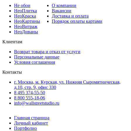
Не
обои
О компании
Нео
Плитка
Вакансии
Нео
Краска
Доставка и оплата
Нео
Картины
Порядок оплаты картами
Нео
Витраж
Нео
Диваны
Клиентам
Возврат товара и отказ от услуги
Персональные данные
Условия соглашения
Контакты
г. Москва, м. Курская, ул. Нижняя Сыромятническая,
д.10, стр. 9, офис 330
8 495 374-55-50
8 800 555-18-06
info@wallstreetstudio.ru
Главная страница
Личный кабинет
Портфолио