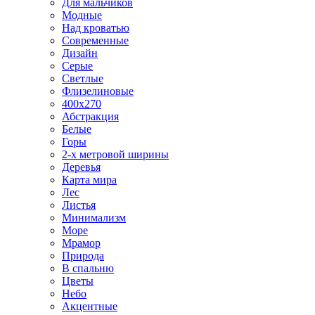
Для мальчиков
Модные
Над кроватью
Современные
Дизайн
Серые
Светлые
Флизелиновые
400х270
Абстракция
Белые
Горы
2-х метровой ширины
Деревья
Карта мира
Лес
Листья
Минимализм
Море
Мрамор
Природа
В спальню
Цветы
Небо
Акцентные