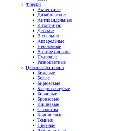
Фрески
Акцентные
Дизайнерские
Антивандальные
В гостиную
Детские
В спальню
Акварельные
Необычные
В стиле прованс
Пудровые
Разноцветные
Цветные фотообои
Бежевые
Белые
Бирюзовые
Бледно-голубые
Бордовые
Бронзовые
Вишневые
С золотом
Коричневые
Темные
Цветные
Разноцветные