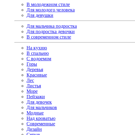
В молодежном стиле
Для молодого человека
Для девушки
Для мальчика подростка
Для подростка девочки
В современном стиле
На кухню
В спальню
С водоемом
Горы
Деревья
Красивые
Лес
Листья
Море
Пейзажи
Для девочек
Для мальчиков
Модные
Над кроватью
Современные
Дизайн
Серые