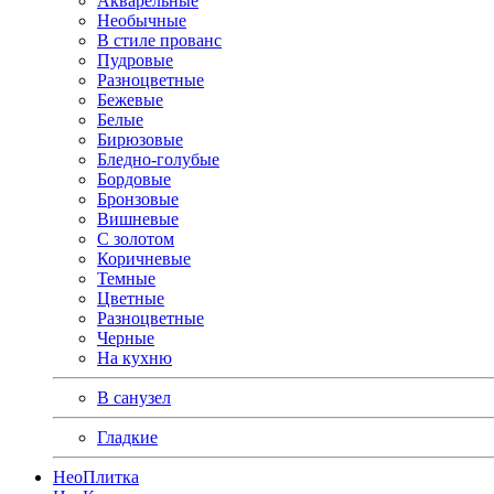
Акварельные
Необычные
В стиле прованс
Пудровые
Разноцветные
Бежевые
Белые
Бирюзовые
Бледно-голубые
Бордовые
Бронзовые
Вишневые
С золотом
Коричневые
Темные
Цветные
Разноцветные
Черные
На кухню
В санузел
Гладкие
Нео
Плитка