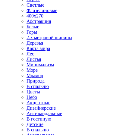
Светлые
Флизелиновые
400х270
Абстракция
Белые
Горы
2-х метровой ширины
Деревья
Карта мира
Лес
Листья
Минимализм
Море
Мрамор
Природа
В спальню
Цветы
Небо
Акцентные
Дизайнерские
Антивандальные
В гостиную
Детские
В спальню