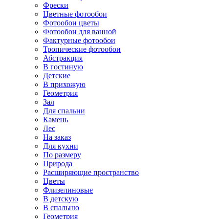
Фрески
Цветные фотообои
Фотообои цветы
Фотообои для ванной
Фактурные фотообои
Тропические фотообои
Абстракция
В гостиную
Детские
В прихожую
Геометрия
Зал
Для спальни
Камень
Лес
На заказ
Для кухни
По размеру
Природа
Расширяющие пространство
Цветы
Флизелиновые
В детскую
В спальню
Геометрия