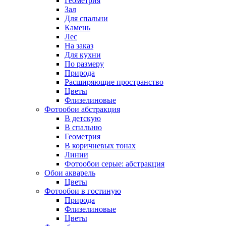
Геометрия
Зал
Для спальни
Камень
Лес
На заказ
Для кухни
По размеру
Природа
Расширяющие пространство
Цветы
Флизелиновые
Фотообои абстракция
В детскую
В спальню
Геометрия
В коричневых тонах
Линии
Фотообои серые: абстракция
Обои акварель
Цветы
Фотообои в гостиную
Природа
Флизелиновые
Цветы