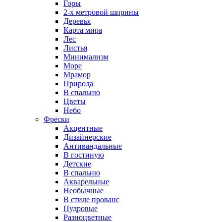
Горы
2-х метровой ширины
Деревья
Карта мира
Лес
Листья
Минимализм
Море
Мрамор
Природа
В спальню
Цветы
Небо
Фрески
Акцентные
Дизайнерские
Антивандальные
В гостиную
Детские
В спальню
Акварельные
Необычные
В стиле прованс
Пудровые
Разноцветные