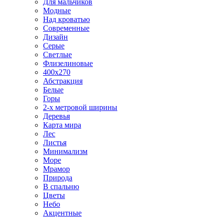
Для мальчиков
Модные
Над кроватью
Современные
Дизайн
Серые
Светлые
Флизелиновые
400х270
Абстракция
Белые
Горы
2-х метровой ширины
Деревья
Карта мира
Лес
Листья
Минимализм
Море
Мрамор
Природа
В спальню
Цветы
Небо
Акцентные