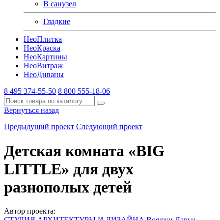
В санузел
Гладкие
Нео
Плитка
Нео
Краска
Нео
Картины
Нео
Витраж
Нео
Диваны
8 495 374-55-50
8 800 555-18-06
Вернуться назад
Предыдущий проект
Следующий проект
Детская комната «BIG
LITTLE» для двух
разнополых детей
Автор проекта:
СТУДИЯ АРХИТЕКТУРЫ И ДИЗАЙНА Вояджи Дарьи