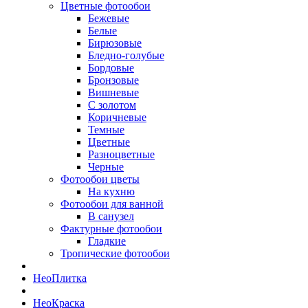
Цветные фотообои
Бежевые
Белые
Бирюзовые
Бледно-голубые
Бордовые
Бронзовые
Вишневые
С золотом
Коричневые
Темные
Цветные
Разноцветные
Черные
Фотообои цветы
На кухню
Фотообои для ванной
В санузел
Фактурные фотообои
Гладкие
Тропические фотообои
Нео
Плитка
Нео
Краска