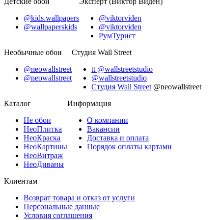
Детские обои
Эксперт (Виктор Виден)
@kids.wallpapers
@viktorviden
@wallpaperskids
@viktorviden
РумТурист
Необычные обои
Студия Wall Street
@neowallstreet
tt @wallstreetstudio
@neowallstreet
@wallstreetstudio
Студия Wall Street
@neowallstreet
Каталог
Информация
Не
обои
О компании
Нео
Плитка
Вакансии
Нео
Краска
Доставка и оплата
Нео
Картины
Порядок оплаты картами
Нео
Витраж
Нео
Диваны
Клиентам
Возврат товара и отказ от услуги
Персональные данные
Условия соглашения