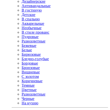
Дизайнерские
Антивандальные
В гостиную
Детские
В спальню
Акварельные
Необычные
В стиле прованс
Пудровые
Разноцветные
Бежевые
Белые
Бирюзовые
Бледно-голубые
Бордовые
Бронзовые
Вишневые
С золотом
Коричневые
Темные
Цветные
Разноцветные
Черные
На кухню