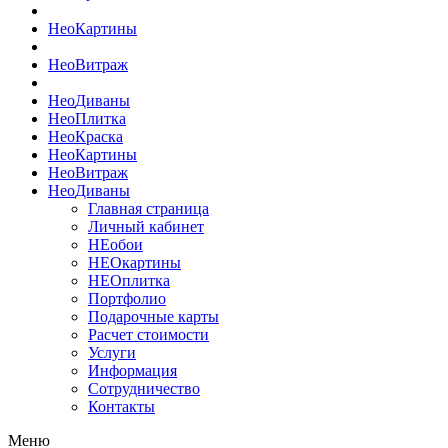
Нео
Картины
Нео
Витраж
Нео
Диваны
Нео
Плитка
Нео
Краска
Нео
Картины
Нео
Витраж
Нео
Диваны
Главная страница
Личный кабинет
НЕобои
НЕОкартины
НЕОплитка
Портфолио
Подарочные карты
Расчет стоимости
Услуги
Информация
Сотрудничество
Контакты
Меню