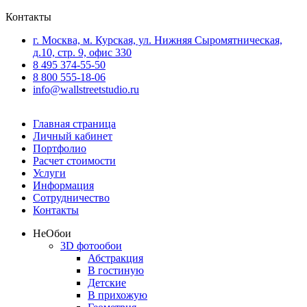
Контакты
г. Москва, м. Курская, ул. Нижняя Сыромятническая,
д.10, стр. 9, офис 330
8 495 374-55-50
8 800 555-18-06
info@wallstreetstudio.ru
Главная страница
Личный кабинет
Портфолио
Расчет стоимости
Услуги
Информация
Сотрудничество
Контакты
Не
Обои
3D фотообои
Абстракция
В гостиную
Детские
В прихожую