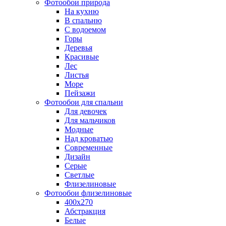
Фотообои природа
На кухню
В спальню
С водоемом
Горы
Деревья
Красивые
Лес
Листья
Море
Пейзажи
Фотообои для спальни
Для девочек
Для мальчиков
Модные
Над кроватью
Современные
Дизайн
Серые
Светлые
Флизелиновые
Фотообои флизелиновые
400х270
Абстракция
Белые