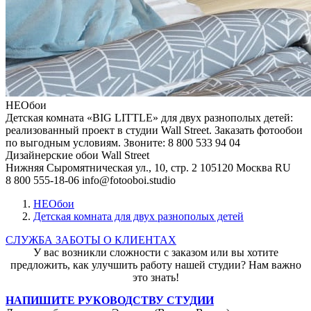
НЕОбои
Детская комната «BIG LITTLE» для двух разнополых детей:
реализованный проект в студии Wall Street. Заказать фотообои
по выгодным условиям. Звоните: 8 800 533 94 04
Дизайнерские обои Wall Street
Нижняя Сыромятническая ул., 10, стр. 2
105120
Москва
RU
8 800 555-18-06
info@fotooboi.studio
НЕОбои
Детская комната для двух разнополых детей
СЛУЖБА ЗАБОТЫ О КЛИЕНТАХ
У вас возникли сложности с заказом или вы хотите
предложить, как улучшить работу нашей студии? Нам важно
это знать!
НАПИШИТЕ РУКОВОДСТВУ СТУДИИ