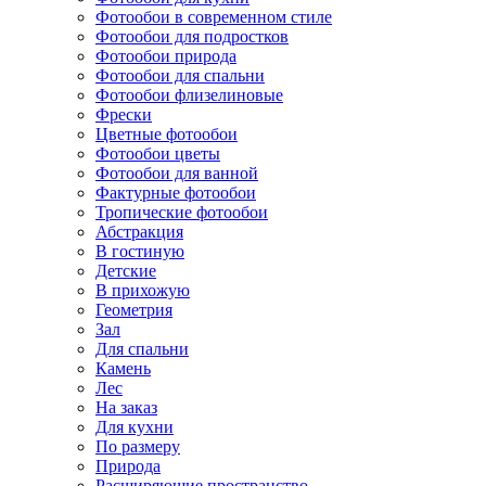
Фотообои в современном стиле
Фотообои для подростков
Фотообои природа
Фотообои для спальни
Фотообои флизелиновые
Фрески
Цветные фотообои
Фотообои цветы
Фотообои для ванной
Фактурные фотообои
Тропические фотообои
Абстракция
В гостиную
Детские
В прихожую
Геометрия
Зал
Для спальни
Камень
Лес
На заказ
Для кухни
По размеру
Природа
Расширяющие пространство