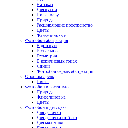
На заказ
Для кухни
По размеру
Природа
Расширяющие пространство
Цветы
Флизелиновые
Фотообои абстракция
В детскую
В спальню
Геометрия
В коричневых тонах
Линии
Фотообои серые: абстракция
Обои акварель
Цветы
Фотообои в гостиную
Природа
Флизелиновые
Цветы
Фотообои в детскую
Для девочки
Для девочки от 5 лет
Для мальчика
Для спальни