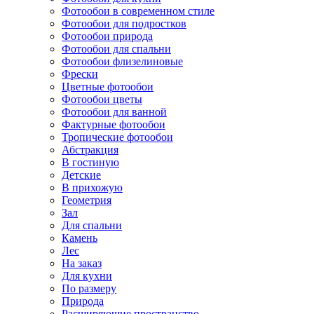
Фотообои в современном стиле
Фотообои для подростков
Фотообои природа
Фотообои для спальни
Фотообои флизелиновые
Фрески
Цветные фотообои
Фотообои цветы
Фотообои для ванной
Фактурные фотообои
Тропические фотообои
Абстракция
В гостиную
Детские
В прихожую
Геометрия
Зал
Для спальни
Камень
Лес
На заказ
Для кухни
По размеру
Природа
Расширяющие пространство