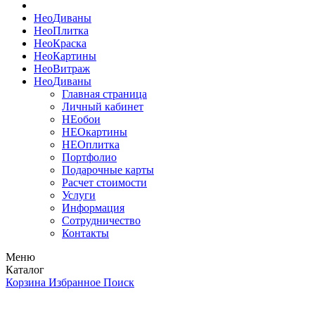
Нео
Диваны
Нео
Плитка
Нео
Краска
Нео
Картины
Нео
Витраж
Нео
Диваны
Главная страница
Личный кабинет
НЕобои
НЕОкартины
НЕОплитка
Портфолио
Подарочные карты
Расчет стоимости
Услуги
Информация
Сотрудничество
Контакты
Меню
Каталог
Корзина
Избранное
Поиск