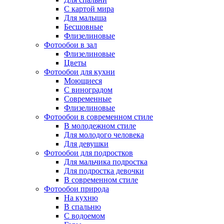
С картой мира
Для малыша
Бесшовные
Флизелиновые
Фотообои в зал
Флизелиновые
Цветы
Фотообои для кухни
Моющиеся
С виноградом
Современные
Флизелиновые
Фотообои в современном стиле
В молодежном стиле
Для молодого человека
Для девушки
Фотообои для подростков
Для мальчика подростка
Для подростка девочки
В современном стиле
Фотообои природа
На кухню
В спальню
С водоемом