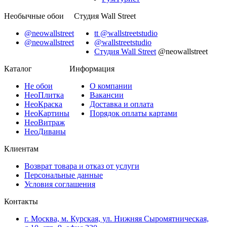
Необычные обои
Студия Wall Street
@neowallstreet
tt @wallstreetstudio
@neowallstreet
@wallstreetstudio
Студия Wall Street
@neowallstreet
Каталог
Информация
Не
обои
О компании
Нео
Плитка
Вакансии
Нео
Краска
Доставка и оплата
Нео
Картины
Порядок оплаты картами
Нео
Витраж
Нео
Диваны
Клиентам
Возврат товара и отказ от услуги
Персональные данные
Условия соглашения
Контакты
г. Москва, м. Курская, ул. Нижняя Сыромятническая,