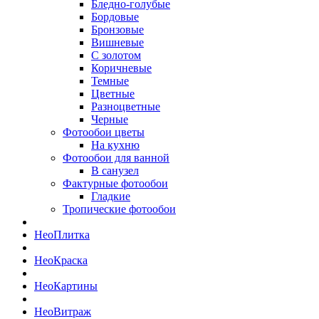
Бледно-голубые
Бордовые
Бронзовые
Вишневые
С золотом
Коричневые
Темные
Цветные
Разноцветные
Черные
Фотообои цветы
На кухню
Фотообои для ванной
В санузел
Фактурные фотообои
Гладкие
Тропические фотообои
Нео
Плитка
Нео
Краска
Нео
Картины
Нео
Витраж