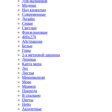
Для мальчиков
Модные
Над кроватью
Современные
Дизайн
Серые
Светлые
Флизелиновые
400х270
Абстракция
Белые
Горы
2-х метровой ширины
Деревья
Карта мира
Лес
Листья
Минимализм
Море
Мрамор
Природа
В спальню
Цветы
Небо
Акцентные