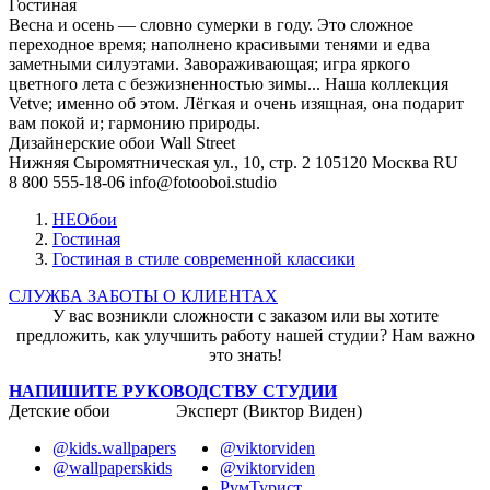
Гостиная
Весна и осень — словно сумерки в году. Это сложное
переходное время; наполнено красивыми тенями и едва
заметными силуэтами. Завораживающая; игра яркого
цветного лета с безжизненностью зимы... Наша коллекция
Vetve; именно об этом. Лёгкая и очень изящная, она подарит
вам покой и; гармонию природы.
Дизайнерские обои Wall Street
Нижняя Сыромятническая ул., 10, стр. 2
105120
Москва
RU
8 800 555-18-06
info@fotooboi.studio
НЕОбои
Гостиная
Гостиная в стиле современной классики
СЛУЖБА ЗАБОТЫ О КЛИЕНТАХ
У вас возникли сложности с заказом или вы хотите
предложить, как улучшить работу нашей студии? Нам важно
это знать!
НАПИШИТЕ РУКОВОДСТВУ СТУДИИ
Детские обои
Эксперт (Виктор Виден)
@kids.wallpapers
@viktorviden
@wallpaperskids
@viktorviden
РумТурист