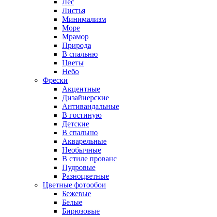
Лес
Листья
Минимализм
Море
Мрамор
Природа
В спальню
Цветы
Небо
Фрески
Акцентные
Дизайнерские
Антивандальные
В гостиную
Детские
В спальню
Акварельные
Необычные
В стиле прованс
Пудровые
Разноцветные
Цветные фотообои
Бежевые
Белые
Бирюзовые