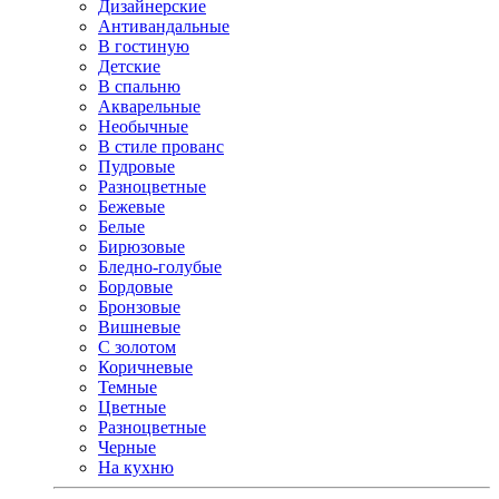
Дизайнерские
Антивандальные
В гостиную
Детские
В спальню
Акварельные
Необычные
В стиле прованс
Пудровые
Разноцветные
Бежевые
Белые
Бирюзовые
Бледно-голубые
Бордовые
Бронзовые
Вишневые
С золотом
Коричневые
Темные
Цветные
Разноцветные
Черные
На кухню