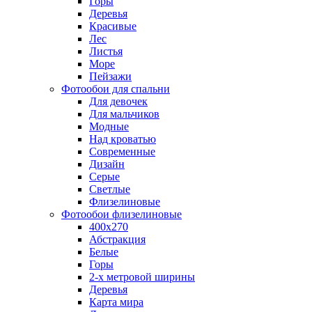
Горы
Деревья
Красивые
Лес
Листья
Море
Пейзажи
Фотообои для спальни
Для девочек
Для мальчиков
Модные
Над кроватью
Современные
Дизайн
Серые
Светлые
Флизелиновые
Фотообои флизелиновые
400х270
Абстракция
Белые
Горы
2-х метровой ширины
Деревья
Карта мира