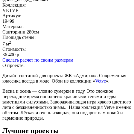
Коллекция:
VETVE
Артикул:
19499
Материал:
Санторини 280см
Площадь cтены:
2
7 м
Стоимость:
36 400 р
Сделать расчет по своим размерам
О проекте:
Дизайн гостиной для проекта ЖК «Адмирал». Современная
классика всегда в моде. Обои из коллекции «
Vetve
».
Весна и осень — словно сумерки в году. Это сложное
переходное время наполнено красивыми тенями и едва
заметными силуэтами. Завораживающая игра яркого цветного
лета с безжизненностью зимы... Наша коллекция Vetve именно
об этом. Лёгкая и очень изящная, она подарит вам покой и
гармонию природы.
Лучшие проекты