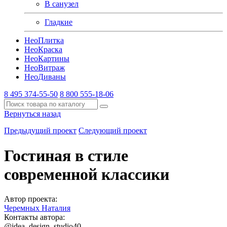
В санузел
Гладкие
Нео
Плитка
Нео
Краска
Нео
Картины
Нео
Витраж
Нео
Диваны
8 495 374-55-50
8 800 555-18-06
Вернуться назад
Предыдущий проект
Следующий проект
Гостиная в стиле
современной классики
Автор проекта:
Черемных Наталия
Контакты автора:
@idea_design_studio40