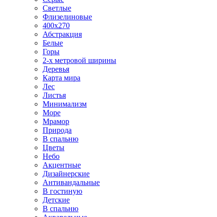
Светлые
Флизелиновые
400х270
Абстракция
Белые
Горы
2-х метровой ширины
Деревья
Карта мира
Лес
Листья
Минимализм
Море
Мрамор
Природа
В спальню
Цветы
Небо
Акцентные
Дизайнерские
Антивандальные
В гостиную
Детские
В спальню