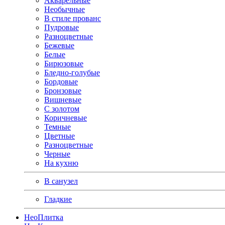
Акварельные
Необычные
В стиле прованс
Пудровые
Разноцветные
Бежевые
Белые
Бирюзовые
Бледно-голубые
Бордовые
Бронзовые
Вишневые
С золотом
Коричневые
Темные
Цветные
Разноцветные
Черные
На кухню
В санузел
Гладкие
Нео
Плитка