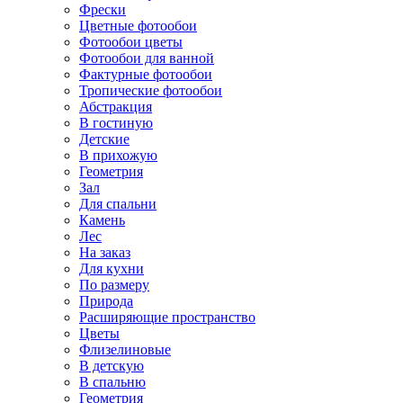
Фрески
Цветные фотообои
Фотообои цветы
Фотообои для ванной
Фактурные фотообои
Тропические фотообои
Абстракция
В гостиную
Детские
В прихожую
Геометрия
Зал
Для спальни
Камень
Лес
На заказ
Для кухни
По размеру
Природа
Расширяющие пространство
Цветы
Флизелиновые
В детскую
В спальню
Геометрия