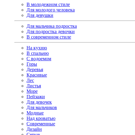
В молодежном стиле
Для молодого человека
Для девушки
Для мальчика подростка
Для подростка девочки
В современном стиле
На кухню
В спальню
С водоемом
Горы
Деревья
Красивые
Лес
Листья
Море
Пейзажи
Для девочек
Для мальчиков
Модные
Над кроватью
Современные
Дизайн
Серые