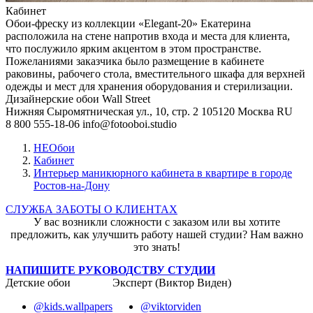
Кабинет
Обои-фреску из коллекции «Elegant-20» Екатерина
расположила на стене напротив входа и места для клиента,
что послужило ярким акцентом в этом пространстве.
Пожеланиями заказчика было размещение в кабинете
раковины, рабочего стола, вместительного шкафа для верхней
одежды и мест для хранения оборудования и стерилизации.
Дизайнерские обои Wall Street
Нижняя Сыромятническая ул., 10, стр. 2
105120
Москва
RU
8 800 555-18-06
info@fotooboi.studio
НЕОбои
Кабинет
Интерьер маникюрного кабинета в квартире в городе
Ростов-на-Дону
СЛУЖБА ЗАБОТЫ О КЛИЕНТАХ
У вас возникли сложности с заказом или вы хотите
предложить, как улучшить работу нашей студии? Нам важно
это знать!
НАПИШИТЕ РУКОВОДСТВУ СТУДИИ
Детские обои
Эксперт (Виктор Виден)
@kids.wallpapers
@viktorviden