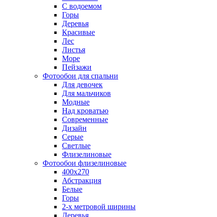
С водоемом
Горы
Деревья
Красивые
Лес
Листья
Море
Пейзажи
Фотообои для спальни
Для девочек
Для мальчиков
Модные
Над кроватью
Современные
Дизайн
Серые
Светлые
Флизелиновые
Фотообои флизелиновые
400х270
Абстракция
Белые
Горы
2-х метровой ширины
Деревья