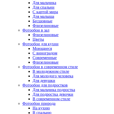
Для мальчика
Для спальни
С картой мира
Для малыша
Бесшовные
Флизелиновые
Фотообои в зал
Флизелиновые
Цветы
Фотообои для кухни
Моющиеся
С виноградом
Современные
Флизелиновые
Фотообои в современном стиле
В молодежном стиле
Для молодого человека
Для девушки
Фотообои для подростков
Для мальчика подростка
Для подростка девочки
В современном стиле
Фотообои природа
На кухню
В спальню