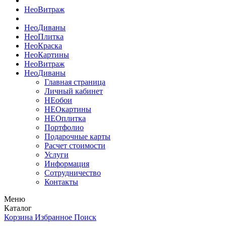
Нео
Витраж
Нео
Диваны
Нео
Плитка
Нео
Краска
Нео
Картины
Нео
Витраж
Нео
Диваны
Главная страница
Личный кабинет
НЕобои
НЕОкартины
НЕОплитка
Портфолио
Подарочные карты
Расчет стоимости
Услуги
Информация
Сотрудничество
Контакты
Меню
Каталог
Корзина
Избранное
Поиск