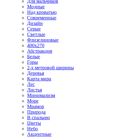
Для мальчиков
Модные
Над кроватью
Современные
Дизайн
Серые
Светлые
Флизелиновые
400х270
Абстракция
Белые
Горы
2-х метровой ширины
Деревья
Карта мира
Лес
Листья
Минимализм
Море
Мрамор
Природа
В спальню
Цветы
Небо
Акцентные