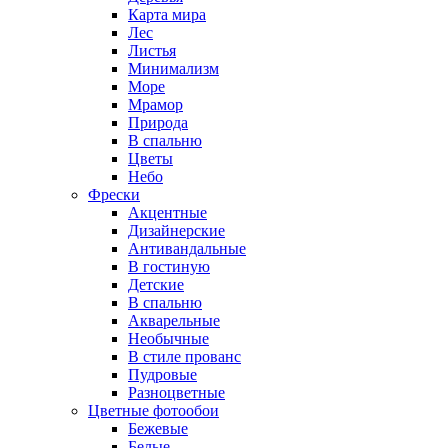
Карта мира
Лес
Листья
Минимализм
Море
Мрамор
Природа
В спальню
Цветы
Небо
Фрески
Акцентные
Дизайнерские
Антивандальные
В гостиную
Детские
В спальню
Акварельные
Необычные
В стиле прованс
Пудровые
Разноцветные
Цветные фотообои
Бежевые
Белые