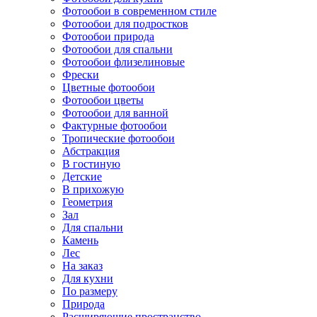
Фотообои в современном стиле
Фотообои для подростков
Фотообои природа
Фотообои для спальни
Фотообои флизелиновые
Фрески
Цветные фотообои
Фотообои цветы
Фотообои для ванной
Фактурные фотообои
Тропические фотообои
Абстракция
В гостиную
Детские
В прихожую
Геометрия
Зал
Для спальни
Камень
Лес
На заказ
Для кухни
По размеру
Природа
Расширяющие пространство