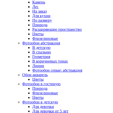
Камень
Лес
На заказ
Для кухни
По размеру
Природа
Расширяющие пространство
Цветы
Флизелиновые
Фотообои абстракция
В детскую
В спальню
Геометрия
В коричневых тонах
Линии
Фотообои серые: абстракция
Обои акварель
Цветы
Фотообои в гостиную
Природа
Флизелиновые
Цветы
Фотообои в детскую
Для девочки
Для девочки от 5 лет