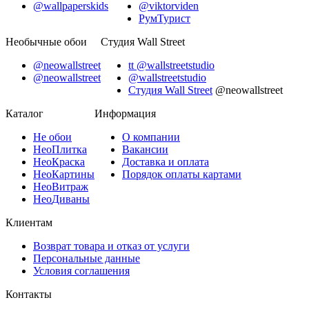
@wallpaperskids
@viktorviden
РумТурист
Необычные обои
Студия Wall Street
@neowallstreet
tt @wallstreetstudio
@neowallstreet
@wallstreetstudio
Студия Wall Street
@neowallstreet
Каталог
Информация
Не
обои
О компании
Нео
Плитка
Вакансии
Нео
Краска
Доставка и оплата
Нео
Картины
Порядок оплаты картами
Нео
Витраж
Нео
Диваны
Клиентам
Возврат товара и отказ от услуги
Персональные данные
Условия соглашения
Контакты