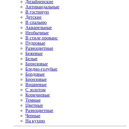
Дизайнерские
Антивандальные
В гостиную
Детские
В спальню
Акварельные
Необычные
В стиле прованс
Пудровые
Разноцветные
Бежевые
Белые
Бирюзовые
Бледно-голубые
Бордовые
Бронзовые
Вишневые
С золотом
Коричневые
Темные
Цветные
Разноцветные
Черные
На кухню