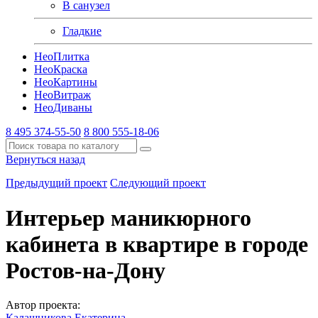
В санузел
Гладкие
Нео
Плитка
Нео
Краска
Нео
Картины
Нео
Витраж
Нео
Диваны
8 495 374-55-50
8 800 555-18-06
Вернуться назад
Предыдущий проект
Следующий проект
Интерьер маникюрного
кабинета в квартире в городе
Ростов-на-Дону
Автор проекта:
Калашникова Екатерина