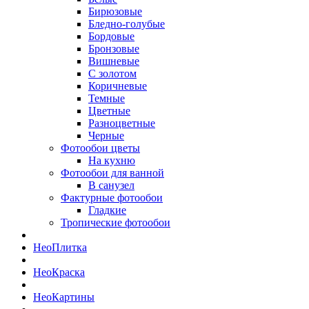
Бирюзовые
Бледно-голубые
Бордовые
Бронзовые
Вишневые
С золотом
Коричневые
Темные
Цветные
Разноцветные
Черные
Фотообои цветы
На кухню
Фотообои для ванной
В санузел
Фактурные фотообои
Гладкие
Тропические фотообои
Нео
Плитка
Нео
Краска
Нео
Картины