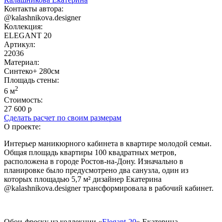
Контакты автора:
@kalashnikova.designer
Коллекция:
ELEGANT 20
Артикул:
22036
Материал:
Синтеко+ 280см
Площадь cтены:
2
6 м
Стоимость:
27 600 р
Сделать расчет по своим размерам
О проекте:
Интерьер маникюрного кабинета в квартире молодой семьи.
Общая площадь квартиры 100 квадратных метров,
расположена в городе Ростов-на-Дону. Изначально в
планировке было предусмотрено два санузла, один из
которых площадью 5,7 м² дизайнер Екатерина
@kalashnikova.designer трансформировала в рабочий кабинет.
Обои-фреску из коллекции «
Elegant-20
» Екатерина