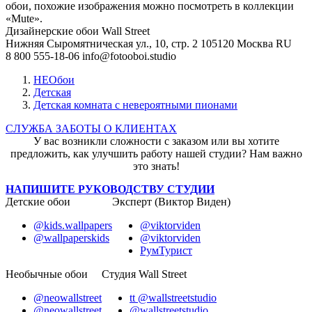
обои, похожие изображения можно посмотреть в коллекции
«Mute».
Дизайнерские обои Wall Street
Нижняя Сыромятническая ул., 10, стр. 2
105120
Москва
RU
8 800 555-18-06
info@fotooboi.studio
НЕОбои
Детская
Детская комната с невероятными пионами
СЛУЖБА ЗАБОТЫ О КЛИЕНТАХ
У вас возникли сложности с заказом или вы хотите
предложить, как улучшить работу нашей студии? Нам важно
это знать!
НАПИШИТЕ РУКОВОДСТВУ СТУДИИ
Детские обои
Эксперт (Виктор Виден)
@kids.wallpapers
@viktorviden
@wallpaperskids
@viktorviden
РумТурист
Необычные обои
Студия Wall Street
@neowallstreet
tt @wallstreetstudio
@neowallstreet
@wallstreetstudio