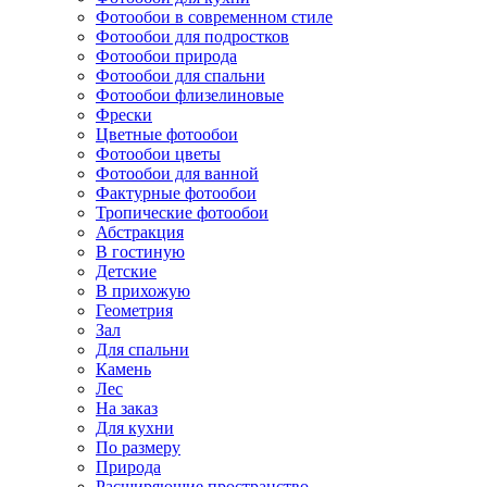
Фотообои в современном стиле
Фотообои для подростков
Фотообои природа
Фотообои для спальни
Фотообои флизелиновые
Фрески
Цветные фотообои
Фотообои цветы
Фотообои для ванной
Фактурные фотообои
Тропические фотообои
Абстракция
В гостиную
Детские
В прихожую
Геометрия
Зал
Для спальни
Камень
Лес
На заказ
Для кухни
По размеру
Природа
Расширяющие пространство