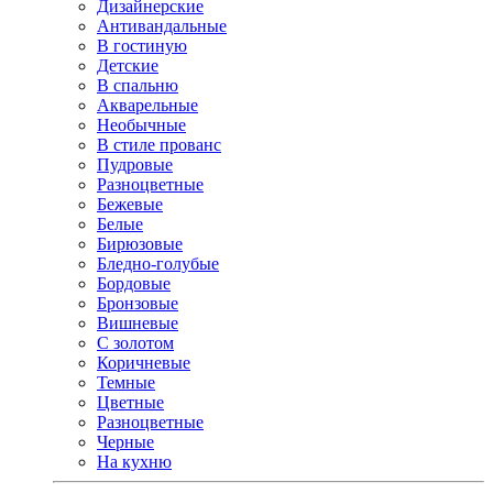
Дизайнерские
Антивандальные
В гостиную
Детские
В спальню
Акварельные
Необычные
В стиле прованс
Пудровые
Разноцветные
Бежевые
Белые
Бирюзовые
Бледно-голубые
Бордовые
Бронзовые
Вишневые
С золотом
Коричневые
Темные
Цветные
Разноцветные
Черные
На кухню