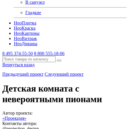
В санузел
Гладкие
Нео
Плитка
Нео
Краска
Нео
Картины
Нео
Витраж
Нео
Диваны
8 495 374-55-50
8 800 555-18-06
Вернуться назад
Предыдущий проект
Следующий проект
Детская комната с
невероятными пионами
Автор проекта:
«Проекция»
Контакты автора:
@projection_design