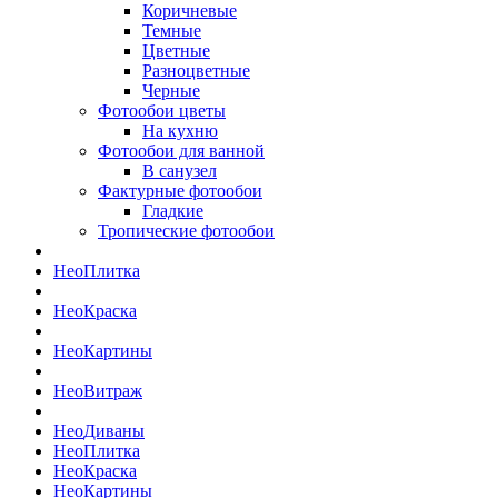
Коричневые
Темные
Цветные
Разноцветные
Черные
Фотообои цветы
На кухню
Фотообои для ванной
В санузел
Фактурные фотообои
Гладкие
Тропические фотообои
Нео
Плитка
Нео
Краска
Нео
Картины
Нео
Витраж
Нео
Диваны
Нео
Плитка
Нео
Краска
Нео
Картины