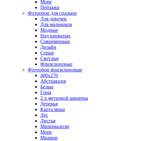
Море
Пейзажи
Фотообои для спальни
Для девочек
Для мальчиков
Модные
Над кроватью
Современные
Дизайн
Серые
Светлые
Флизелиновые
Фотообои флизелиновые
400х270
Абстракция
Белые
Горы
2-х метровой ширины
Деревья
Карта мира
Лес
Листья
Минимализм
Море
Мрамор