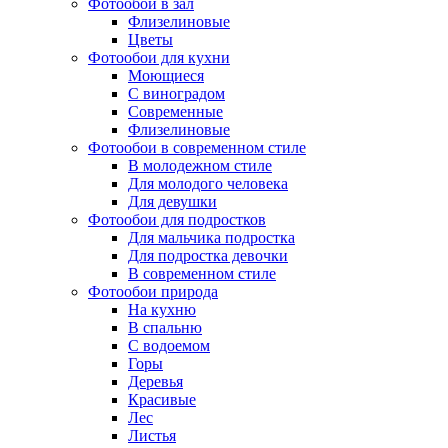
Фотообои в зал
Флизелиновые
Цветы
Фотообои для кухни
Моющиеся
С виноградом
Современные
Флизелиновые
Фотообои в современном стиле
В молодежном стиле
Для молодого человека
Для девушки
Фотообои для подростков
Для мальчика подростка
Для подростка девочки
В современном стиле
Фотообои природа
На кухню
В спальню
С водоемом
Горы
Деревья
Красивые
Лес
Листья