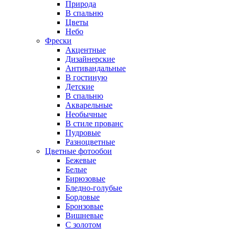
Природа
В спальню
Цветы
Небо
Фрески
Акцентные
Дизайнерские
Антивандальные
В гостиную
Детские
В спальню
Акварельные
Необычные
В стиле прованс
Пудровые
Разноцветные
Цветные фотообои
Бежевые
Белые
Бирюзовые
Бледно-голубые
Бордовые
Бронзовые
Вишневые
С золотом