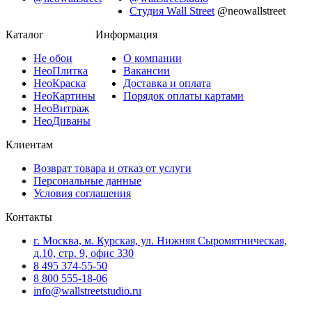
Студия Wall Street
@neowallstreet
Каталог
Информация
Не
обои
О компании
Нео
Плитка
Вакансии
Нео
Краска
Доставка и оплата
Нео
Картины
Порядок оплаты картами
Нео
Витраж
Нео
Диваны
Клиентам
Возврат товара и отказ от услуги
Персональные данные
Условия соглашения
Контакты
г. Москва, м. Курская, ул. Нижняя Сыромятническая,
д.10, стр. 9, офис 330
8 495 374-55-50
8 800 555-18-06
info@wallstreetstudio.ru