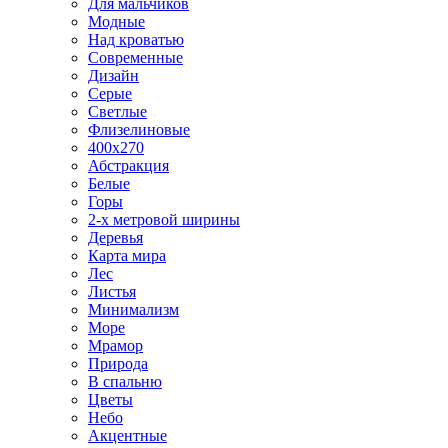
Для мальчиков
Модные
Над кроватью
Современные
Дизайн
Серые
Светлые
Флизелиновые
400х270
Абстракция
Белые
Горы
2-х метровой ширины
Деревья
Карта мира
Лес
Листья
Минимализм
Море
Мрамор
Природа
В спальню
Цветы
Небо
Акцентные