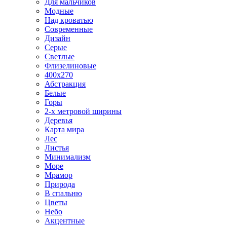
Для мальчиков
Модные
Над кроватью
Современные
Дизайн
Серые
Светлые
Флизелиновые
400х270
Абстракция
Белые
Горы
2-х метровой ширины
Деревья
Карта мира
Лес
Листья
Минимализм
Море
Мрамор
Природа
В спальню
Цветы
Небо
Акцентные