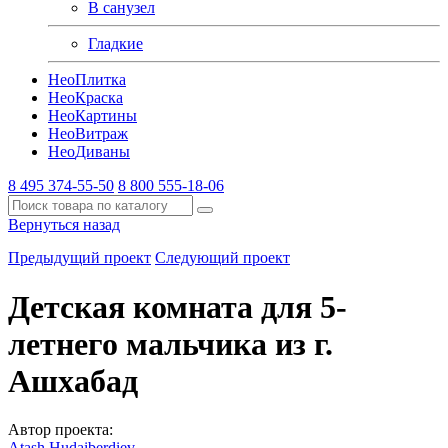
В санузел
Гладкие
Нео
Плитка
Нео
Краска
Нео
Картины
Нео
Витраж
Нео
Диваны
8 495 374-55-50
8 800 555-18-06
Вернуться назад
Предыдущий проект
Следующий проект
Детская комната для 5-
летнего мальчика из г.
Ашхабад
Автор проекта:
Atash Hudaiberdiev