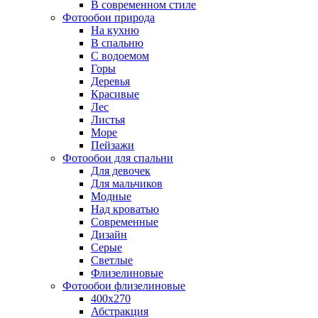
В современном стиле
Фотообои природа
На кухню
В спальню
С водоемом
Горы
Деревья
Красивые
Лес
Листья
Море
Пейзажи
Фотообои для спальни
Для девочек
Для мальчиков
Модные
Над кроватью
Современные
Дизайн
Серые
Светлые
Флизелиновые
Фотообои флизелиновые
400х270
Абстракция