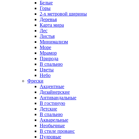
Белые
Горы
2-х метровой ширины
Деревья
Карта мира
Лес
Листья
Минимализм
Море
Мрамор
Природа
В спальню
Цветы
Небо
Фрески
Акцентные
Дизайнерские
Антивандальные
В гостиную
Детские
В спальню
Акварельные
Необычные
В стиле прованс
Пудровые