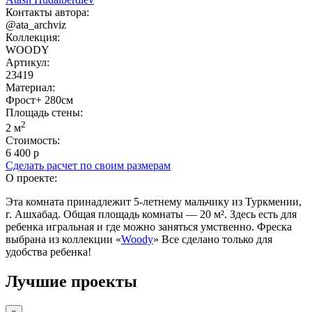
Контакты автора:
@ata_archviz
Коллекция:
WOODY
Артикул:
23419
Материал:
Фрост+ 280см
Площадь cтены:
2
2 м
Стоимость:
6 400 р
Сделать расчет по своим размерам
О проекте:
Эта комната принадлежит 5-летнему мальчику из Туркмении,
г. Ашхабад. Общая площадь комнаты — 20 м². Здесь есть для
ребенка игральная и где можно заняться умственно. Фреска
выбрана из коллекции «
Woody
» Все сделано только для
удобства ребенка!
Лучшие проекты