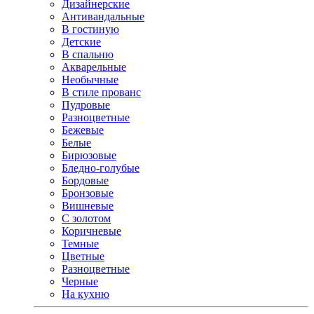
Дизайнерские
Антивандальные
В гостиную
Детские
В спальню
Акварельные
Необычные
В стиле прованс
Пудровые
Разноцветные
Бежевые
Белые
Бирюзовые
Бледно-голубые
Бордовые
Бронзовые
Вишневые
С золотом
Коричневые
Темные
Цветные
Разноцветные
Черные
На кухню