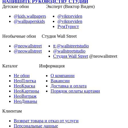
НАПИШИТЕ РУКОВОДСТВУ СТУДИИ
Детские обои
Эксперт (Виктор Виден)
@kids.wallpapers
@viktorviden
@wallpaperskids
@viktorviden
РумТурист
Необычные обои
Студия Wall Street
@neowallstreet
tt @wallstreetstudio
@neowallstreet
@wallstreetstudio
Студия Wall Street
@neowallstreet
Каталог
Информация
Не
обои
О компании
Нео
Плитка
Вакансии
Нео
Краска
Доставка и оплата
Нео
Картины
Порядок оплаты картами
Нео
Витраж
Нео
Диваны
Клиентам
Возврат товара и отказ от услуги
Персональные данные