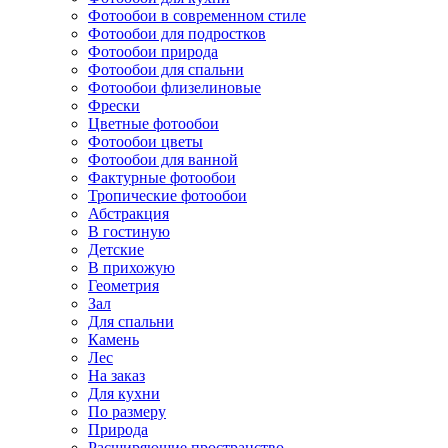
Фотообои в современном стиле
Фотообои для подростков
Фотообои природа
Фотообои для спальни
Фотообои флизелиновые
Фрески
Цветные фотообои
Фотообои цветы
Фотообои для ванной
Фактурные фотообои
Тропические фотообои
Абстракция
В гостиную
Детские
В прихожую
Геометрия
Зал
Для спальни
Камень
Лес
На заказ
Для кухни
По размеру
Природа
Расширяющие пространство