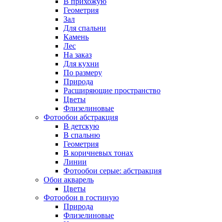
В прихожую
Геометрия
Зал
Для спальни
Камень
Лес
На заказ
Для кухни
По размеру
Природа
Расширяющие пространство
Цветы
Флизелиновые
Фотообои абстракция
В детскую
В спальню
Геометрия
В коричневых тонах
Линии
Фотообои серые: абстракция
Обои акварель
Цветы
Фотообои в гостиную
Природа
Флизелиновые