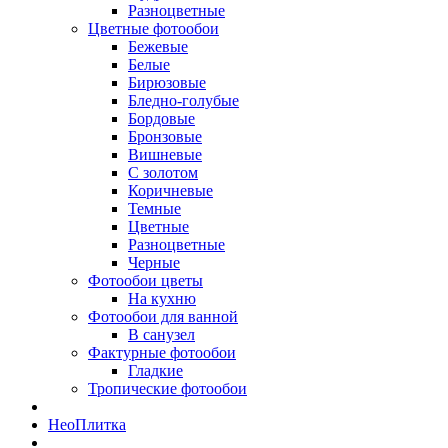
Разноцветные
Цветные фотообои
Бежевые
Белые
Бирюзовые
Бледно-голубые
Бордовые
Бронзовые
Вишневые
С золотом
Коричневые
Темные
Цветные
Разноцветные
Черные
Фотообои цветы
На кухню
Фотообои для ванной
В санузел
Фактурные фотообои
Гладкие
Тропические фотообои
Нео
Плитка