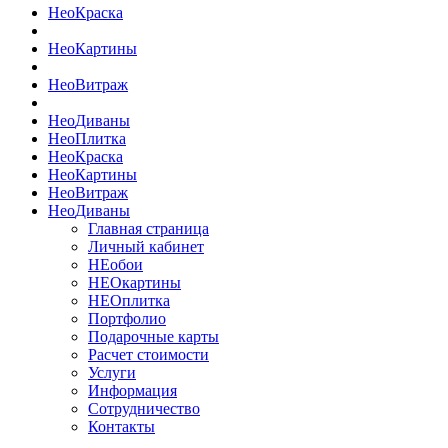
Нео
Краска
Нео
Картины
Нео
Витраж
Нео
Диваны
Нео
Плитка
Нео
Краска
Нео
Картины
Нео
Витраж
Нео
Диваны
Главная страница
Личный кабинет
НЕобои
НЕОкартины
НЕОплитка
Портфолио
Подарочные карты
Расчет стоимости
Услуги
Информация
Сотрудничество
Контакты