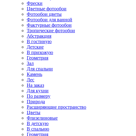
Фрески
Цветные фотообои
Фотообои цветы
Фотообои для ванной
Фактурные фотообои
Тропические фотообои
Абстракция
В гостиную
Детские
В прихожую
Геометрия
Зал
Для спальни
Камень
Лес
На заказ
Для кухни
По размеру
Природа
Расширяющие пространство
Цветы
Флизелиновые
В детскую
В спальню
Геометрия