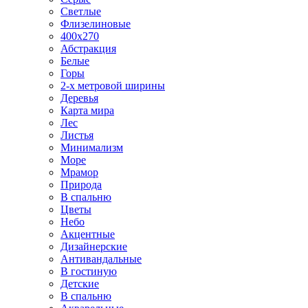
Светлые
Флизелиновые
400х270
Абстракция
Белые
Горы
2-х метровой ширины
Деревья
Карта мира
Лес
Листья
Минимализм
Море
Мрамор
Природа
В спальню
Цветы
Небо
Акцентные
Дизайнерские
Антивандальные
В гостиную
Детские
В спальню