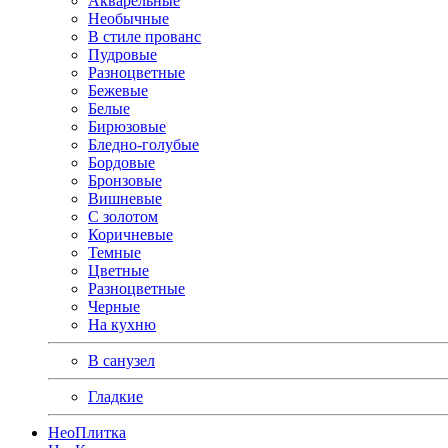
Акварельные
Необычные
В стиле прованс
Пудровые
Разноцветные
Бежевые
Белые
Бирюзовые
Бледно-голубые
Бордовые
Бронзовые
Вишневые
С золотом
Коричневые
Темные
Цветные
Разноцветные
Черные
На кухню
В санузел
Гладкие
Нео
Плитка