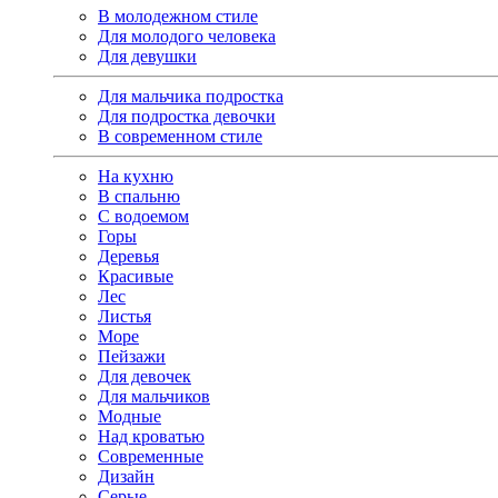
В молодежном стиле
Для молодого человека
Для девушки
Для мальчика подростка
Для подростка девочки
В современном стиле
На кухню
В спальню
С водоемом
Горы
Деревья
Красивые
Лес
Листья
Море
Пейзажи
Для девочек
Для мальчиков
Модные
Над кроватью
Современные
Дизайн
Серые